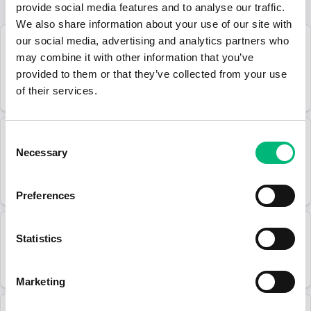
Lediga jobb inom yrket Bussförare:
provide social media features and to analyse our traffic.
We also share information about your use of our site with
2026-07-20
our social media, advertising and analytics partners who
Bussförare Filipstad- Timanställning
may combine it with other information that you’ve
Nobina Sverige AB
provided to them or that they’ve collected from your use
of their services.
Filipstad
2026-09-05
2026-07-20
Consent
Bussförare Hagfors - timanställning
Necessary
Selection
Nobina Sverige AB
Hagfors
2026-08-30
Preferences
2026-07-20
Arvika dagbeordning 80%
Statistics
Nobina Sverige AB
Arvika
Deltid
2026-08-30
Marketing
2026-07-10