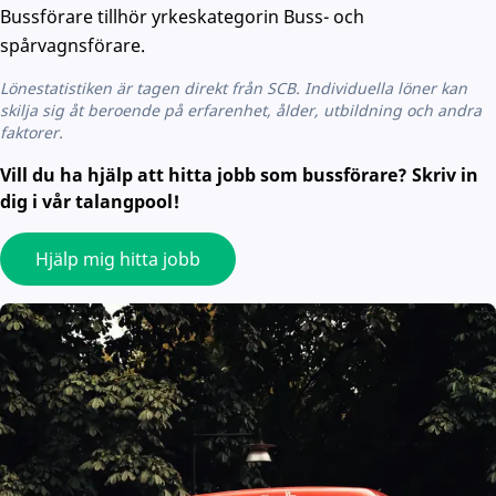
Bussförare tillhör yrkeskategorin Buss- och
spårvagnsförare.
Lönestatistiken är tagen direkt från SCB. Individuella löner kan
skilja sig åt beroende på erfarenhet, ålder, utbildning och andra
faktorer.
Vill du ha hjälp att hitta jobb som bussförare? Skriv in
dig i vår talangpool!
Hjälp mig hitta jobb