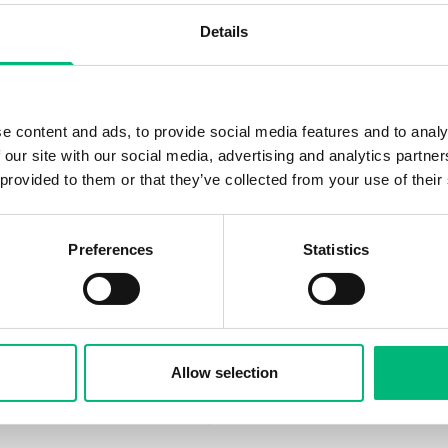
Details
Adress
Anställning
Sigtuna
Heltid
 Bemanning AB
e content and ads, to provide social media features and to analy
ll Veho
Adress
Anställning
 our site with our social media, advertising and analytics partn
Luleå
Heltid
 provided to them or that they’ve collected from your use of their
a Norrland AB
Preferences
Statistics
lix söker
Adress
Anställning
Kalix
Heltid
Allow selection
 och bygga?
Adress
Anställning
Skurup
Heltid