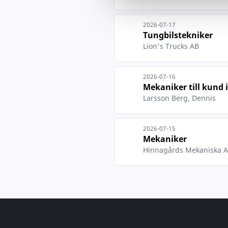
2026-07-17
Tungbilstekniker
Lion's Trucks AB
2026-07-16
Mekaniker till kund 
Larsson Berg, Dennis
2026-07-15
Mekaniker
Hinnagårds Mekaniska 