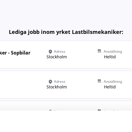
Lediga jobb inom yrket Lastbilsmekaniker:
Adress
Anställning
r - Sopbilar
Stockholm
Heltid
Adress
Anställning
Stockholm
Heltid
Adress
Anställning
Kungälv
Heltid
 Bemanning AB