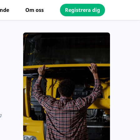
ande
Om oss
Registrera dig
g