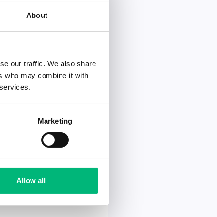
About
Ansök senast
2026-08-20
se our traffic. We also share
Ansök senast
ers who may combine it with
2026-08-02
 services.
Marketing
Ansök senast
2026-07-22
Allow all
Ansök senast
2026-08-23