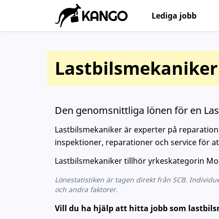
Lediga jobb
Lastbilsmekaniker 
Den genomsnittliga lönen för en Las
Lastbilsmekaniker är experter på reparation 
inspektioner, reparationer och service för att
Lastbilsmekaniker tillhör yrkeskategorin 
Lönestatistiken är tagen direkt från SCB. Individue
och andra faktorer.
Vill du ha hjälp att hitta jobb som lastbil