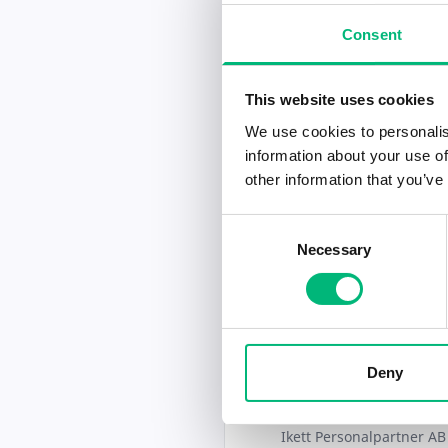
2026-07-20
Consent
Mekaniker
Kraftsam Rekrytering &
This website uses cookies
2026-07-20
We use cookies to personalis
Lastbilsmekaniker ti
information about your use of
Trucks
other information that you’ve
Professionals Nord Norr
Consent
2026-07-17
Necessary
Selection
Wist Last & Buss i Ka
tekniker
WIST LAST & BUSS AB
2026-07-17
Deny
Gillar du att skruva
Bli vår ...
Ikett Personalpartner AB