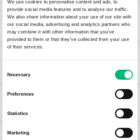
We use cookies to personalise content and ads, to
2026-07-20
provide social media features and to analyse our traffic.
Avarn Security Skövde söker ordningsvakt...
We also share information about your use of our site with
Avarn Security AB
our social media, advertising and analytics partners who
may combine it with other information that you’ve
Skövde
2026-09-30
provided to them or that they’ve collected from your use
of their services.
2026-07-15
Avarn Security söker utbildade ordningsv...
Avarn Security AB
Consent
Necessary
Uppsala
2026-08-05
Selection
2026-07-14
Preferences
Ordningsvakt behov Eskilstuna
Securitas Sverige Aktiebolag
Statistics
Eskilstuna
Deltid
2026-08-15
2026-07-13
Marketing
Ordningsvakt Securitas Norrköping