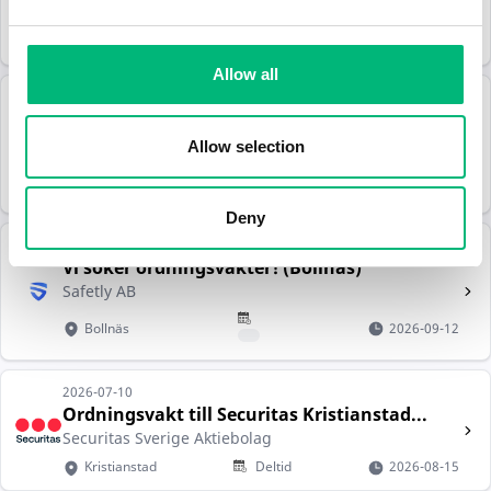
Securitas Sverige Aktiebolag
Norrköping
Heltid
2026-08-15
Allow all
2026-07-13
CSG söker ordningsvakter för behov eller...
Community Security Group Sweden AB
Allow selection
Stockholm
2026-08-20
Deny
2026-07-13
Vi söker ordningsvakter! (Bollnäs)
Safetly AB
Bollnäs
2026-09-12
2026-07-10
Ordningsvakt till Securitas Kristianstad...
Securitas Sverige Aktiebolag
Kristianstad
Deltid
2026-08-15