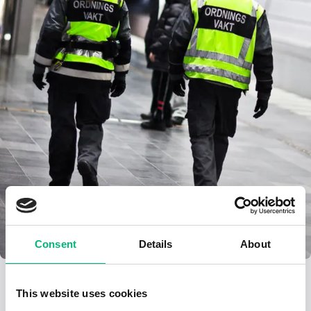
Consent
Details
About
Lediga jobb inom yrket Ordningsvakt:
This website uses cookies