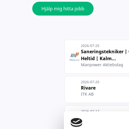
Hjälp mig hitta jobb
2026-07-20
Saneringstekniker |
Heltid | Kalm...
Manpower Aktiebolag
2026-07-20
Rivare
ITK AB
2026-07-17
Sanerare/Extra/Br
Aleja AB