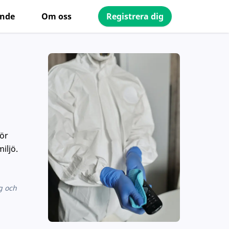
ande
Om oss
Registrera dig
för
iljö.
ng och