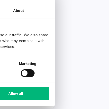
About
Ansök senast
2026-08-16
se our traffic. We also share
Ansök senast
ers who may combine it with
2026-08-16
 services.
Ansök senast
Marketing
2026-08-16
Ansök senast
Allow all
2026-08-16