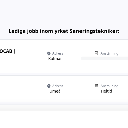
Lediga jobb inom yrket Saneringstekniker:
 OCAB |
Adress
Anställning
Kalmar
Adress
Anställning
Umeå
Heltid
Adress
Anställning
omma
Stockholm