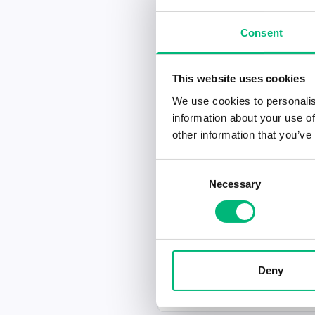
2026-07-17
Consent
Sanerare/Extra/Gu
Aleja AB
This website uses cookies
2026-07-17
We use cookies to personalis
Sanerare/Extra/Hud
information about your use of
Aleja AB
other information that you’ve
Consent
2026-07-17
Necessary
Selection
Sanerare/Extra/Älvs
Aleja AB
2026-07-17
Just nu söker vi
Deny
saneringstekniker till
Skadeservice Sverige AB