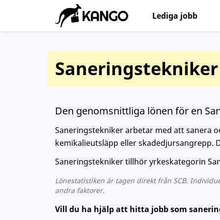
Lediga jobb
Saneringstekniker 
Den genomsnittliga lönen för en San
Saneringstekniker arbetar med att sanera oc
kemikalieutsläpp eller skadedjursangrepp. Der
Saneringstekniker tillhör yrkeskategorin San
Lönestatistiken är tagen direkt från SCB. Individu
andra faktorer.
Vill du ha hjälp att hitta jobb som sanerin