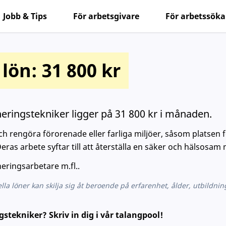
Jobb & Tips
För arbetsgivare
För arbetssök
lön: 31 800 kr
eringstekniker ligger på 31 800 kr i månaden.
h rengöra förorenade eller farliga miljöer, såsom platsen 
as arbete syftar till att återställa en säker och hälsosam m
eringsarbetare m.fl..
ella löner kan skilja sig åt beroende på erfarenhet, ålder, utbildni
gstekniker? Skriv in dig i vår talangpool!