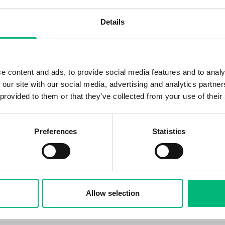
Details
Adress
Anställning
bbängen
Stockholm
e content and ads, to provide social media features and to analy
Adress
Anställning
dinge
 our site with our social media, advertising and analytics partn
Huddinge
 provided to them or that they’ve collected from your use of their
Adress
Anställning
Preferences
Statistics
jö
Stockholm
Adress
Anställning
Allow selection
 ...
Uppsala
Heltid