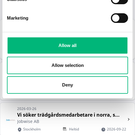
Lediga jobb inom yrket Trädgårdsmästare:
Marketing
2026-06-09
Vaktmästare / Trädgårdsmäsare -
Himmelsb...
Himmelsby Spa & Konferens AB
Allow all
Mjölby
Heltid
2026-12-06
Allow selection
2026-05-21
Behovsanställning | Trädgårdsarbete
Blue Harvest AB
Deny
Stockholm
2026-07-22
2026-03-26
Vi söker trädgårdsmedarbetare i norra, s...
Jobwise AB
Stockholm
Heltid
2026-09-22