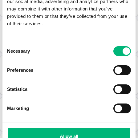
Tempest Security Sverige AB
our social media, advertising and analytics partners who
may combine it with other information that you’ve
Stockholm
Heltid
2026-08-31
provided to them or that they’ve collected from your use
of their services.
2026-07-21
Väktare till Securitas Säffle
Securitas AB
Consent
Säffle
Deltid
2026-08-04
Necessary
Selection
2026-07-21
Intresseanmälans Stockholms Län
Preferences
Tempest Security Sverige AB
Stockholm
2026-12-31
Statistics
2026-07-20
Marketing
PRISMA Security söker Väktare för Ambass...
PRISMA SECURITY AB
Stockholm
Deltid
2026-08-19
Allow all