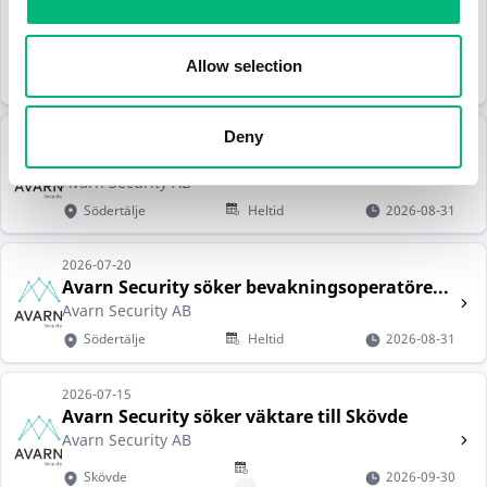
2026-07-20
PRISMA Security söker Väktare för Ambass...
PRISMA SECURITY AB
Allow selection
Stockholm
Heltid
2026-08-19
2026-07-20
Deny
Avarn Security söker brandväktare till S...
Avarn Security AB
Södertälje
Heltid
2026-08-31
2026-07-20
Avarn Security söker bevakningsoperatöre...
Avarn Security AB
Södertälje
Heltid
2026-08-31
2026-07-15
Avarn Security söker väktare till Skövde
Avarn Security AB
Skövde
2026-09-30