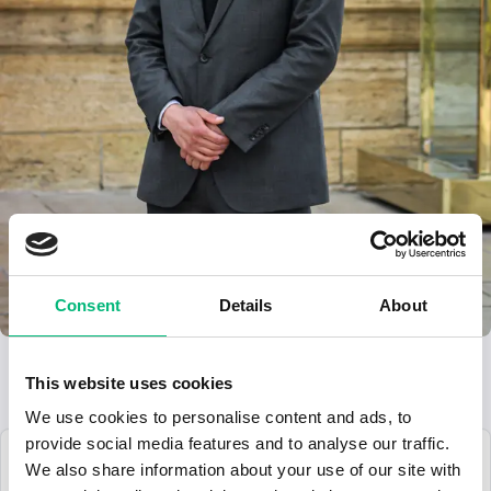
Consent
Details
About
This website uses cookies
Lediga jobb inom yrket Väktare:
We use cookies to personalise content and ads, to
provide social media features and to analyse our traffic.
2026-07-22
We also share information about your use of our site with
Väktare till stationärt uppdrag i Stockh...