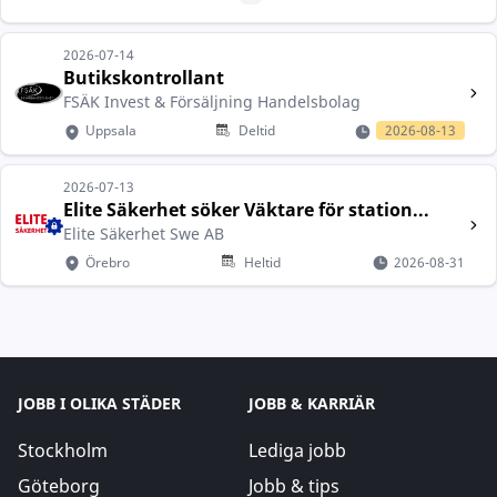
2026-07-14
Butikskontrollant
FSÄK Invest & Försäljning Handelsbolag
Uppsala
Deltid
2026-08-13
2026-07-13
Elite Säkerhet söker Väktare för station...
Elite Säkerhet Swe AB
Örebro
Heltid
2026-08-31
JOBB I OLIKA STÄDER
JOBB & KARRIÄR
Stockholm
Lediga jobb
Göteborg
Jobb & tips