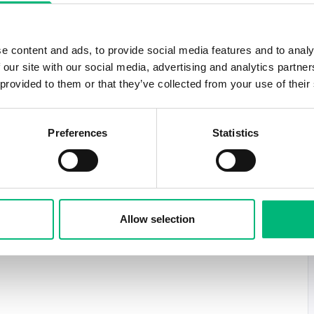
 Kantonesiska, Vietnamesiska eller Thailändska
e content and ads, to provide social media features and to analy
 our site with our social media, advertising and analytics partn
 provided to them or that they’ve collected from your use of their
Borås Take Away AB och arbeta som kock på de
Rice-koncernen. Spice N Rice är en asiatisk
rås 2006. I dagsläget så finns det
Preferences
Statistics
xjö, Hammarö, knalleland och Halmstad.
Borås Take Away AB innebär att arbetet kommer
restaurangerna inom Spice N Rice-koncernen,
Allow selection
nämnda städer, beroende på vilka
pektive restaurang.