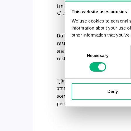
i minst 3 år. Pratar du Mandarin,
This website uses cookies
så är det en extra merit.
We use cookies to personalis
information about your use of
other information that you’ve
Du kommer att vara anställd av 
restauranger som ingår i Spice N 
Consent
snabbmatskedja som startade i Bo
Necessary
Selection
restauranger i Borås, Skövde, Vä
Tjänsten som kock anställd hos 
att förläggas till var och en av 
Deny
som för närvarande finns i ovan 
personalbehov som finns hos res