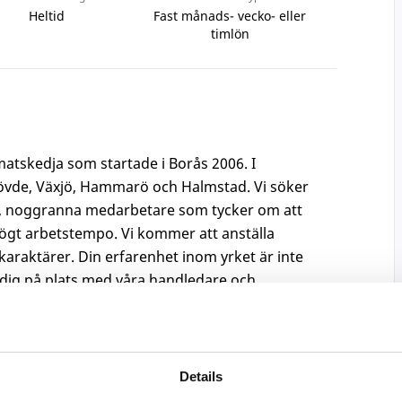
Heltid
Fast månads- vecko- eller
timlön
matskedja som startade i Borås 2006. I
Skövde, Växjö, Hammarö och Halmstad. Vi söker
de, noggranna medarbetare som tycker om att
högt arbetstempo. Vi kommer att anställa
raktärer. Din erfarenhet inom yrket är inte
a dig på plats med våra handledare och
u kommer att arbeta med tillagning av våra
receptbok. Du kommer att hjälpa köksbiträden
 råvaror och du kommer att arbeta med
varuhantering och annan tillredning i ett litet
Details
arbetat som kock och med asiatisk matlagning