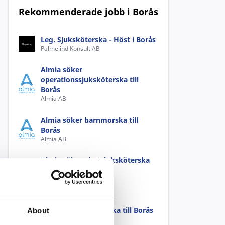
Rekommenderade jobb i Borås
Leg. Sjuksköterska - Höst i Borås
Palmelind Konsult AB
Almia söker
operationssjuksköterska till
Borås
Almia AB
Almia söker barnmorska till
Borås
Almia AB
Almia söker akutsjuksköterska
till Borås
Almia AB
Almia söker
psykiatrisjuksköterska till Borås
About
Almia AB