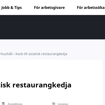
Jobb & Tips
För arbetsgivare
För arbetssök
orhushåll
›
Kock till asiatisk restaurangkedja
atisk restaurangkedja
Anställning
Lönetyp