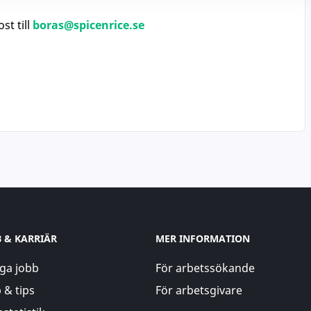
st till
boras@spicenrice.se
B & KARRIÄR
MER INFORMATION
ga jobb
För arbetssökande
 & tips
För arbetsgivare