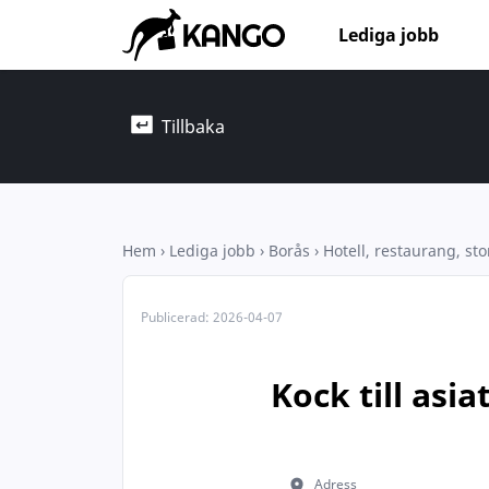
Lediga jobb
Tillbaka
Hem
›
Lediga jobb
›
Borås
›
Hotell, restaurang, st
Publicerad:
2026-04-07
Kock till asi
Adress