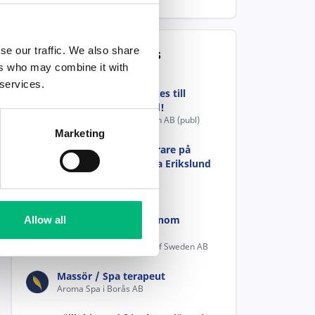
se our traffic. We also share
Populära jobb i Borås
ers who may combine it with
 services.
Drivna studenter sökes till
välkänt lager i Viared!
StudentConsulting Sweden AB (publ)
Marketing
Lärare eller speciallärare på
Anpassad grundskola Erikslund
1-9
BORÅS KOMMUN
Forskningsingenjör inom
Allow all
säkerhet och skydd
RISE Research Institutes of Sweden AB
Massör / Spa terapeut
Aroma Spa i Borås AB