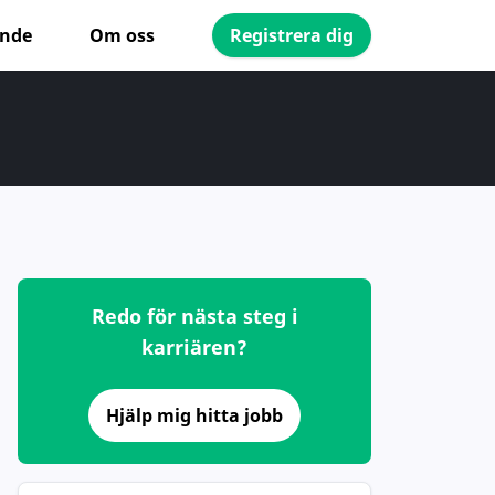
ande
Om oss
Registrera dig
Redo för nästa steg i
karriären?
Hjälp mig hitta jobb