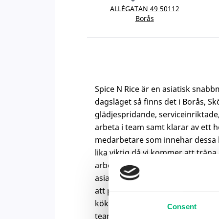
ALLÉGATAN 49 50112
Borås
Spice N Rice är en asiatisk snabb
dagsläget så finns det i Borås, 
glädjespridande, serviceinrikta
arbeta i team samt klarar av ett 
medarbetare som innehar dessa ka
lika viktig då vi kommer att trän
arbetsböcker i matsal och kök. D
asiatiska maträtter utifrån vår 
att producera alla förberedande
köksrutiner som hygienkontroll, rå
Consent
team av medarbetare. DU ska ha 