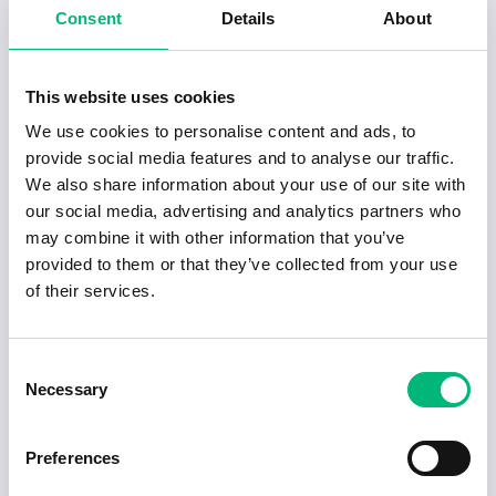
Fredag: 07:00–14:12
Consent
Details
About
Anställningsvillkor
Fast lön med ackord.
This website uses cookies
Heltid.
We use cookies to personalise content and ads, to
provide social media features and to analyse our traffic.
Tillträde enligt överenskommelse.
We also share information about your use of our site with
Vi söker dig som är noggrann, kvalitetsmedveten
our social media, advertising and analytics partners who
och har erfarenhet av billackering eller
may combine it with other information that you’ve
färdigställande inom skadeverkstad. Du trivs med
provided to them or that they’ve collected from your use
att arbeta både självständigt och i team och har
of their services.
ett öga för detaljer och finish.
Consent
Necessary
Selection
Preferences
Ansök via e-post till
LInn@gsbil.nu