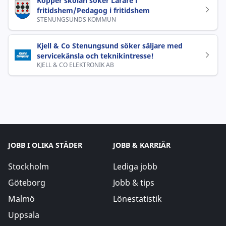
Kopper skolan söker Lärare i
fritidshem/Pedagog i fritidshem
STENUNGSUNDS KOMMUN
Kjell & Co Stenungsund söker säljare med
servicekänsla och teknikintresse!
KJELL & CO ELEKTRONIK AB
JOBB I OLIKA STÄDER
JOBB & KARRIÄR
Stockholm
Lediga jobb
Göteborg
Jobb & tips
Malmö
Lönestatistik
Uppsala