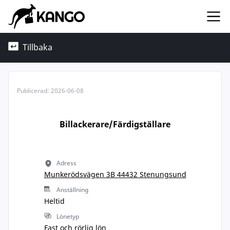
Tillbaka
Publicerad:
2026-06-08
Billackerare/Färdigställare
Adress
Munkerödsvägen 3B 44432 Stenungsund
Anställning
Heltid
Lönetyp
Fast och rörlig lön