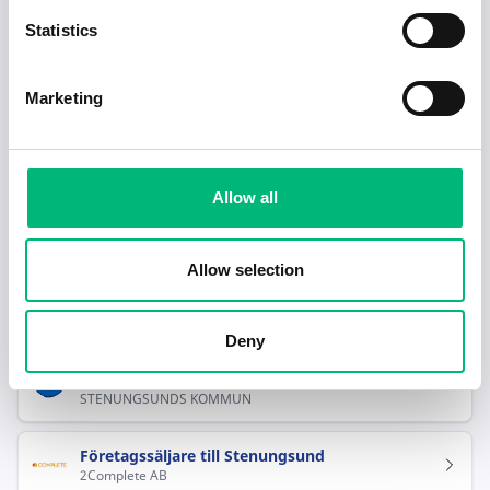
Statistics
Redo för nästa steg i karriären?
Marketing
Hjälp mig hitta jobb
Allow all
Rekommenderade jobb i Stenungsund
Allow selection
Senior Projektledare Geodataplattform
Avaron AB
Deny
Kurator till socialmedicinsk mottagning i
Stenungsund
STENUNGSUNDS KOMMUN
Företagssäljare till Stenungsund
2Complete AB