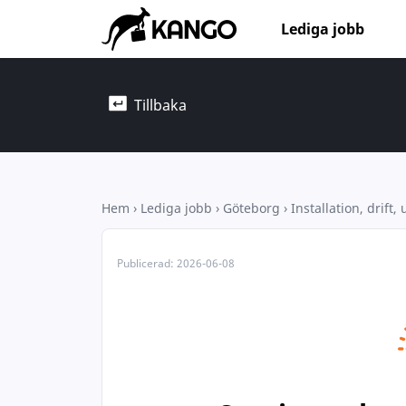
Lediga jobb
Tillbaka
Hem
›
Lediga jobb
›
Göteborg
›
Installation, drift,
Publicerad:
2026-06-08