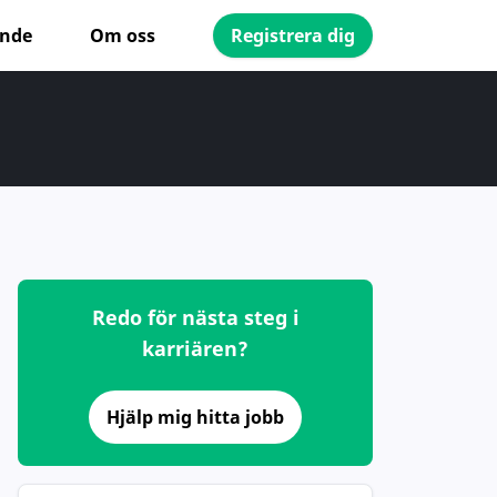
ande
Om oss
Registrera dig
Redo för nästa steg i
karriären?
Hjälp mig hitta jobb