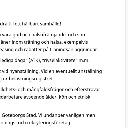
a till ett hållbart samhälle!
ska vara god och hälsofrämjande, och som
rmåner inom träning och hälsa, exempelvis
leasing och rabatter på träningsanläggningar.
ediga dagar (ATK), trivselaktiviteter m.m.
t vid nyanställning. Vid en eventuellt anställning
 ur belastningsregistret.
lldhets- och mångfaldsfrågor och eftersträvar
darbetare avseende ålder, kön och etnisk
a Göteborgs Stad. Vi undanber vänligen men
nings- och rekryteringsföretag.