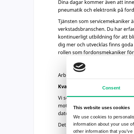
Dina dagar kommer även att inneh
pneumatik och elektronik på for
Tjänsten som servicemekaniker är 
verkstadsbranschen. Du har erfar
kontinuerligt utbildning för att bl
dig mer och utvecklas finns goda 
rollen som fordonsmekaniker för
Arbetstiden avser dagskift eller kv
Kvalifikationer
Consent
Vi söker dig som har en fordonst
motsvarande erfarenhet eller ku
This website uses cookies
datorvana.
We use cookies to personalis
Det är även en bonus om du har
information about your use of
other information that you’ve