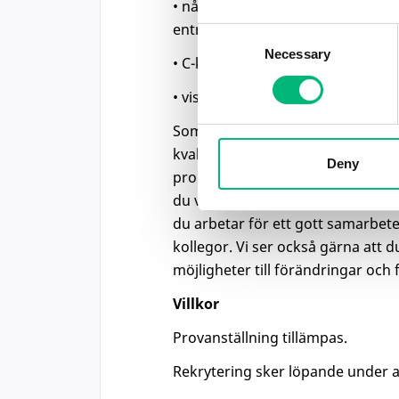
• något års erfarenhet av att me
entreprenadmaskiner
Consent
Necessary
Selection
• C-körkort
• viss kunskap i hydraulik, pneum
Som person är du serviceinriktad
kvalitet högt och du är kreativ gä
Deny
problem. Du tar eget ansvar och in
du värdesätter att ge god service 
du arbetar för ett gott samarbe
kollegor. Vi ser också gärna att d
möjligheter till förändringar och 
Villkor
Provanställning tillämpas.
Rekrytering sker löpande under 