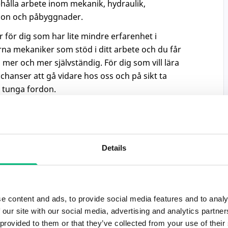
ålla arbete inom mekanik, hydraulik,
don och påbyggnader.
för dig som har lite mindre erfarenhet i
na mekaniker som stöd i ditt arbete och du får
i mer och mer självständig. För dig som vill lära
chanser att gå vidare hos oss och på sikt ta
 tunga fordon.
ällsskift.
Details
eknisk utbildning inom tunga fordon eller
nskaper. Du behöver också ha grundläggande
e content and ads, to provide social media features and to analy
 our site with our social media, advertising and analytics partn
 provided to them or that they’ve collected from your use of their