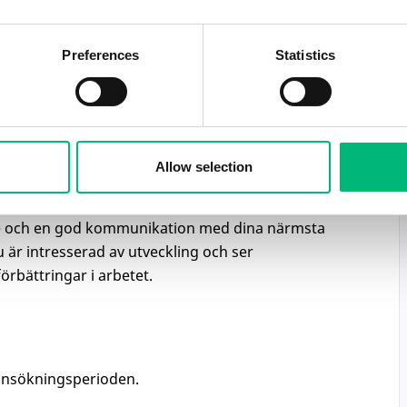
ka med tunga fordon och/eller
Preferences
Statistics
atik, mekanik, svetsning och elektronik
 och lösningsorienterad. Du värdesätter
llande hur du angriper lösningar på olika
Allow selection
itiativ när det behövs. Det är också viktigt att
till kunderna, både interna och externa, och att
te och en god kommunikation med dina närmsta
u är intresserad av utveckling och ser
förbättringar i arbetet.
ansökningsperioden.