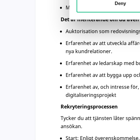
Deny
Mycket goda kunskaper i svenska
Det är meriterande om du även 
Auktorisation som redovisning
Erfarenhet av att utveckla affä
nya kundrelationer.
Erfarenhet av ledarskap med b
Erfarenhet av att bygga upp oc
Erfarenhet av, och intresse för,
digitaliseringsprojekt
Rekryteringsprocessen
Tycker du att tjänsten låter sp
ansökan.
Start: Enligt överenskommelse.