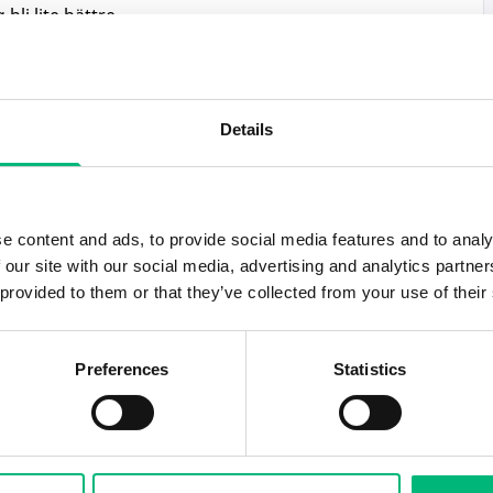
bli lite bättre
skapa förtroende - både i dialog med
 stark kommunikatör som gärna tar initiativ
Details
l där du får leda och utveckla team. Du driver
lighet och engagemang, och du känner igen dig i
 vilja. Du har också ett naturligt intresse för
 är bekväm i nätverkssammanhang och ser
e content and ads, to provide social media features and to analy
 our site with our social media, advertising and analytics partn
intliga och nya kundkontakter.
 provided to them or that they’ve collected from your use of their
 har:
isning eller motsvarande erfarenhet
Preferences
Statistics
arbeta som redovisningskonsult på byrå
lverket
h förmåga att se möjligheter