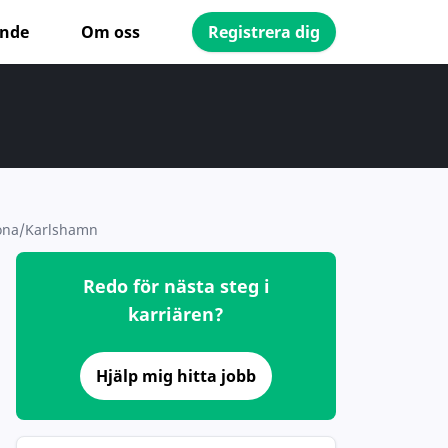
ande
Om oss
Registrera dig
rona/Karlshamn
Redo för nästa steg i
karriären?
Hjälp mig hitta jobb