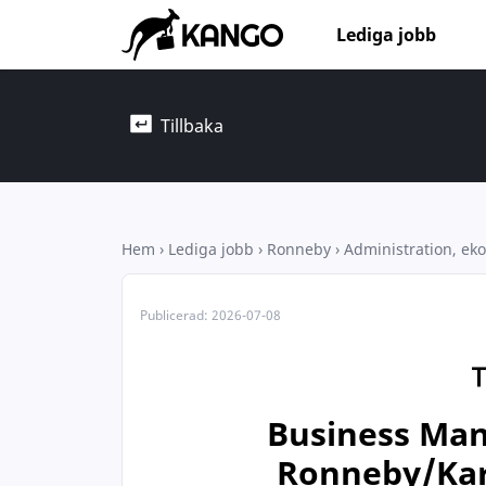
Lediga jobb
Tillbaka
Hem
›
Lediga jobb
›
Ronneby
›
Administration, eko
Publicerad:
2026-07-08
Business Man
Ronneby/Kar