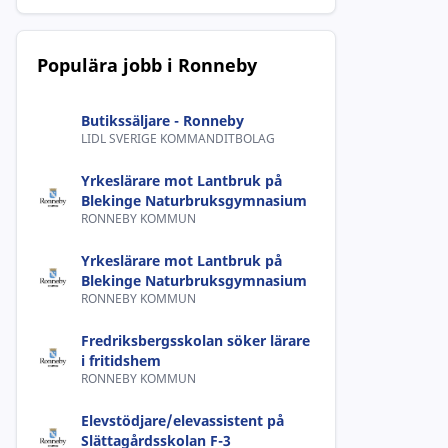
Populära jobb i Ronneby
Butikssäljare - Ronneby
LIDL SVERIGE KOMMANDITBOLAG
Yrkeslärare mot Lantbruk på
Blekinge Naturbruksgymnasium
RONNEBY KOMMUN
Yrkeslärare mot Lantbruk på
Blekinge Naturbruksgymnasium
RONNEBY KOMMUN
Fredriksbergsskolan söker lärare
i fritidshem
RONNEBY KOMMUN
Elevstödjare/elevassistent på
Slättagårdsskolan F-3