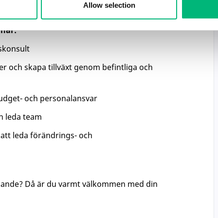
Allow selection
 och engelska, både i tal och skrift
har:
skonsult
rer och skapa tillväxt genom befintliga och
udget- och personalansvar
h leda team
 att leda förändrings- och
ännande? Då är du varmt välkommen med din