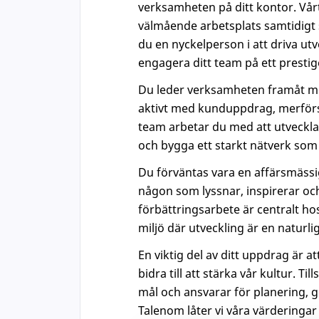
verksamheten på ditt kontor. Vårt
välmående arbetsplats samtidigt so
du en nyckelperson i att driva u
engagera ditt team på ett prestige
Du leder verksamheten framåt med 
aktivt med kunduppdrag, merförs
team arbetar du med att utveckla
och bygga ett starkt nätverk som b
Du förväntas vara en affärsmässi
någon som lyssnar, inspirerar och
förbättringsarbete är centralt hos
miljö där utveckling är en naturli
En viktig del av ditt uppdrag är a
bidra till att stärka vår kultur. 
mål och ansvarar för planering, 
Talenom låter vi våra värderingar