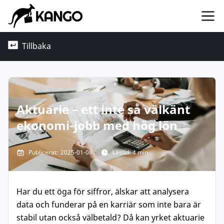
Tillbaka
Aktuarie – ett inte så välkänt
ekonomi-jobb med hög lön
Publicerat:
2025-01-08
Lästid: 4 min
Har du ett öga för siffror, älskar att analysera
data och funderar på en karriär som inte bara är
stabil utan också välbetald? Då kan yrket aktuarie