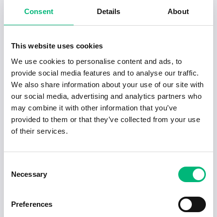
Consent
Details
About
Genom att analysera risker och sätta rätt premier
bidrar aktuarier till en tryggare vardag för både
privatpersoner och företag.
This website uses cookies
Dessutom är
framtidsutsikterna för aktuarier
We use cookies to personalise content and ads, to
mycket goda
. I Sverige är efterfrågan på
provide social media features and to analyse our traffic.
We also share information about your use of our site with
aktuarier högre än tillgången, vilket gör att
our social media, advertising and analytics partners who
jobbutsikterna är lysande. För dig som studerar
may combine it with other information that you’ve
matematik och statistik kan detta vara en
provided to them or that they’ve collected from your use
karriärväg värd att överväga.
of their services.
Bredden inom aktuarieyrket
Consent
Necessary
Selection
Det finns många olika inriktningar inom
aktuarieyrket. Vissa aktuarier fokuserar på
Preferences
traditionella uppgifter som prissättning och