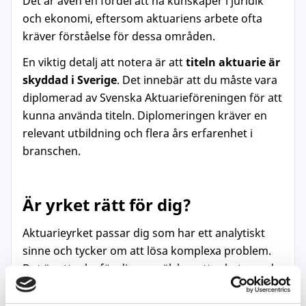
Det är även en fördel att ha kunskaper i juridik
och ekonomi, eftersom aktuariens arbete ofta
kräver förståelse för dessa områden.
En viktig detalj att notera är att
titeln aktuarie är
skyddad i Sverige
. Det innebär att du måste vara
diplomerad av Svenska Aktuarieföreningen för att
kunna använda titeln. Diplomeringen kräver en
relevant utbildning och flera års erfarenhet i
branschen.
Är yrket rätt för dig?
Aktuarieyrket passar dig som har ett analytiskt
sinne och tycker om att lösa komplexa problem.
Det är ett yrke för dig som älskar att arbeta med
siffror och statistik men som också vill göra något
samhällsnyttigt.