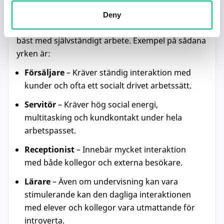
Alla introverta är olika, men generellt sett kan
Deny
vissa jobb vara mer utmanande för den som trivs
bäst med självständigt arbete. Exempel på sådana
yrken är:
Försäljare
– Kräver ständig interaktion med
kunder och ofta ett socialt drivet arbetssätt.
Servitör
– Kräver hög social energi,
multitasking och kundkontakt under hela
arbetspasset.
Receptionist
– Innebär mycket interaktion
med både kollegor och externa besökare.
Lärare
– Även om undervisning kan vara
stimulerande kan den dagliga interaktionen
med elever och kollegor vara utmattande för
introverta.