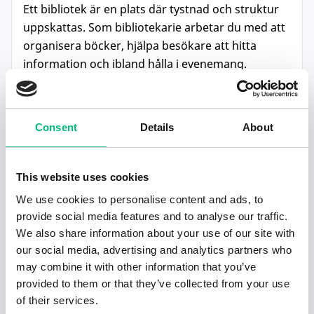
Ett bibliotek är en plats där tystnad och struktur
uppskattas. Som bibliotekarie arbetar du med att
organisera böcker, hjälpa besökare att hitta
information och ibland hålla i evenemang.
Kundkontakt förekommer, men samtalen är ofta
lugna och fokuserade på sakfrågor.
8. Grafisk designer
Consent
Details
About
Som grafisk designer skapar du visuellt material
som logotyper, annonser och webbdesign.
This website uses cookies
Arbetet kan ofta göras på distans eller frilans,
We use cookies to personalise content and ads, to
vilket ger stor frihet att arbeta självständigt.
provide social media features and to analyse our traffic.
Kommunikation med kunder eller kollegor sker
We also share information about your use of our site with
ofta via mejl eller videomöten, men den största
our social media, advertising and analytics partners who
delen av jobbet handlar om kreativt skapande.
may combine it with other information that you’ve
provided to them or that they’ve collected from your use
9. Skogsarbetare eller lantbrukare
of their services.