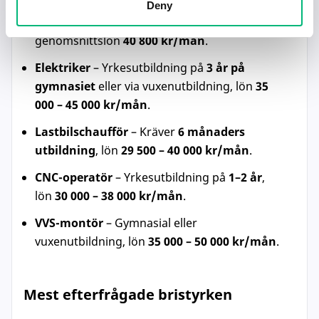
Deny
Lokförare
– Utbildning på
6–18 månader
,
genomsnittslön
40 800 kr/mån
.
Elektriker
– Yrkesutbildning på
3 år på
gymnasiet
eller via vuxenutbildning, lön
35
000 – 45 000 kr/mån
.
Lastbilschaufför
– Kräver
6 månaders
utbildning
, lön
29 500 – 40 000 kr/mån
.
CNC-operatör
– Yrkesutbildning på
1–2 år
,
lön
30 000 – 38 000 kr/mån
.
VVS-montör
– Gymnasial eller
vuxenutbildning, lön
35 000 – 50 000 kr/mån
.
Mest efterfrågade bristyrken