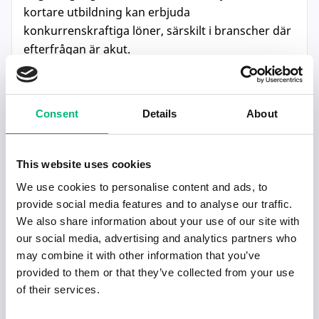
kortare utbildning kan erbjuda
konkurrenskraftiga löner, särskilt i branscher där
efterfrågan är akut.
Yrken med högst löner
Consent
Details
About
Dessa yrken kräver lång utbildning men erbjuder
mycket god lön och stabila karriärmöjligheter:
This website uses cookies
Specialistläkare
– Löner från
60 000 – 90 000
We use cookies to personalise content and ads, to
kr/mån
beroende på inriktning och
provide social media features and to analyse our traffic.
erfarenhet.
We also share information about your use of our site with
our social media, advertising and analytics partners who
Tandläkare
– Genomsnittslön på
40 000 – 70
may combine it with other information that you’ve
000 kr/mån
, men kan vara högre för privata
provided to them or that they’ve collected from your use
tandläkare.
of their services.
Pilot
– Ingångslön kring
50 000 kr/mån
, men