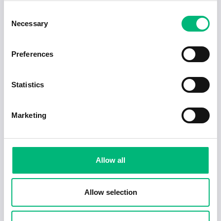
kan överstiga
100 000 kr/mån
med
Consent
erfarenhet.
Necessary
Selection
Ingenjör
– Löner varierar mellan
40 000 – 60
000 kr/mån
, beroende på inriktning och
Preferences
bransch.
Programmerare
– Snittlön på
50 000 kr/mån
,
Statistics
men kan nå
65 000 kr/mån
för erfarna
utvecklare.
Marketing
Välbetalda yrken med kortare
utbildning
Allow all
För den som vill snabbt ut i arbetslivet finns det
flera yrken med relativt kort utbildning (mellan 6
Allow selection
månader och 2 år) som ändå erbjuder god lön
och jobbtrygghet: