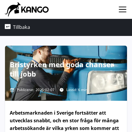
Tillbaka
Bristyrken med goda chanser
till jobb
Publicerat:
2025-02-07
Lästid: 6 min
Arbetsmarknaden i Sverige fortsätter att
utvecklas snabbt, och en stor fråga för många
arbetssökande är vilka yrken som kommer att