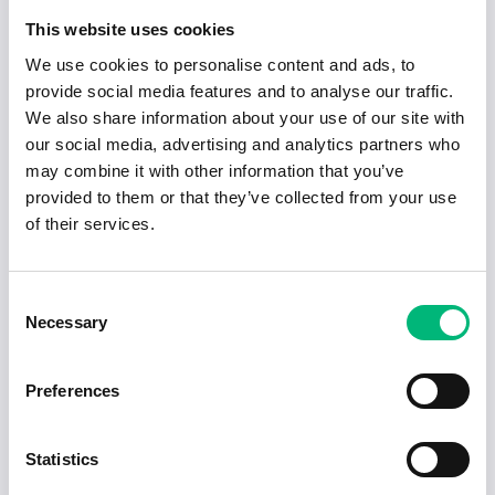
du i första hand kontakta arbetsgivaren eller
This website uses cookies
facket. Vid fortsatt utebliven lön kan du vända dig
till Kronofogden eller ta ärendet till
We use cookies to personalise content and ads, to
Arbetsdomstolen.
provide social media features and to analyse our traffic.
We also share information about your use of our site with
4. Får jag semesterlön separat?
our social media, advertising and analytics partners who
may combine it with other information that you’ve
Semesterlönen brukar betalas ut i samband med
provided to them or that they’ve collected from your use
semesterledigheten, men detta kan variera
of their services.
beroende på arbetsplatsens rutiner.
5. Vad gäller vid sjukdom?
Consent
Necessary
Selection
Om du är sjuk betalas sjuklön ut av arbetsgivaren
de första 14 dagarna. Därefter tar
Försäkringskassan över ansvaret.
Preferences
Statistics
Sammanfattning