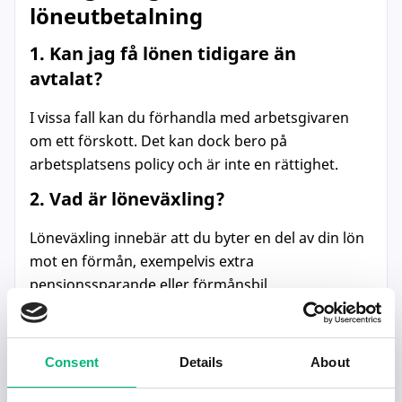
löneutbetalning
1. Kan jag få lönen tidigare än
avtalat?
I vissa fall kan du förhandla med arbetsgivaren
om ett förskott. Det kan dock bero på
arbetsplatsens policy och är inte en rättighet.
2. Vad är löneväxling?
Löneväxling innebär att du byter en del av din lön
mot en förmån, exempelvis extra
pensionssparande eller förmånsbil.
3. Vad händer om lönen inte betalas
ut i tid?
Consent
Details
About
Om arbetsgivaren inte betalar ut lönen i tid kan