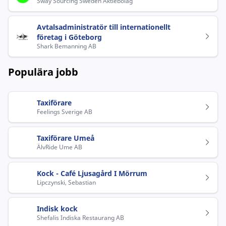
Sway Sourcing Sweden Aktiebolag
Avtalsadministratör till internationellt
företag i Göteborg
Shark Bemanning AB
Populära jobb
Taxiförare
Feelings Sverige AB
Taxiförare Umeå
ÄlvRide Ume AB
Kock - Café Ljusagård I Mörrum
Lipczynski, Sebastian
Indisk kock
Shefalis Indiska Restaurang AB