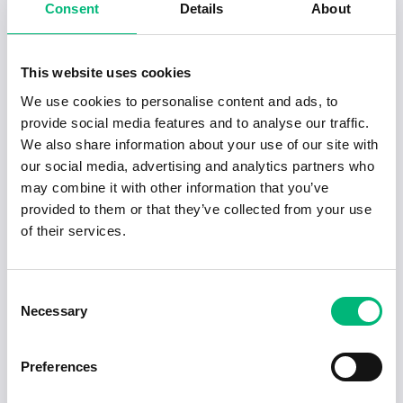
Consent
Details
About
Använd ditt nätverk:
Försök att få en
rekommendation eller introduktion genom
ditt nätverk. Det kan ge din ansökan en extra
This website uses cookies
push.
Var kreativ:
Tänk utanför boxen och var
We use cookies to personalise content and ads, to
kreativ i din ansökan. Ett videobrev eller en
provide social media features and to analyse our traffic.
interaktiv portfölj kan göra att du sticker ut
We also share information about your use of our site with
från mängden.
our social media, advertising and analytics partners who
may combine it with other information that you’ve
Var uthållig:
Ge inte upp om du inte får svar
provided to them or that they’ve collected from your use
direkt. Ibland kan det ta tid innan rätt
of their services.
möjlighet dyker upp. Fortsätt att skicka
ansökningar och nätverka.
Consent
Necessary
Selection
Misstag att undvika i
spontanansökan
Preferences
Att vara alltför generell:
Undvik att skicka