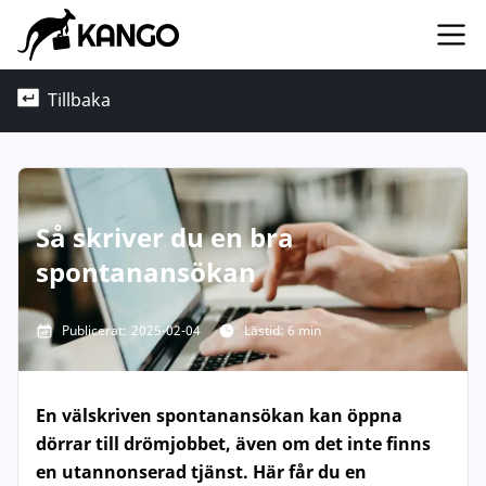
Tillbaka
Så skriver du en bra
spontanansökan
Publicerat:
2025-02-04
Lästid: 6 min
En välskriven spontanansökan kan öppna
dörrar till drömjobbet, även om det inte finns
en utannonserad tjänst. Här får du en