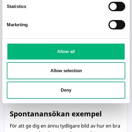
samma ansökan till flera företag utan att
Statistics
anpassa dem. Arbetsgivare märker snabbt
om en ansökan är generell och inte specifikt
riktad till dem.
Marketing
Att inte göra research:
En spontanansökan
kräver att du har god kunskap om företaget.
Om det märks att du inte har gjort din
Allow all
research minskar dina chanser avsevärt.
Att glömma att följa upp:
En enkel
uppföljning kan vara avgörande. Det visar att
Allow selection
du är seriös och engagerad. Skicka ett artigt
e-postmeddelande eller ring upp för att
Deny
påminna arbetsgivaren om din ansökan.
Spontanansökan exempel
För att ge dig en ännu tydligare bild av hur en bra