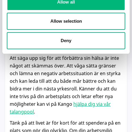
Allow all
det är alltid bra att vara tydlig med dina
förhoppningar om att få en rekommendation från
Allow selection
arbetsplatsen.
Deny
Att våga gå vidare
Att säga upp sig för att förbättra sin hälsa är inte
något att skämmas över. Att våga sätta gränser
och lämna en negativ arbetssituation är en styrka
och kan leda till att du både mår bättre och kan
bidra mer i din nästa yrkesroll. Känner du att du
inte trivs på din arbetsplats och letar efter nya
möjligheter kan vi på Kango
hjälpa dig via vår
talangpool
.
Tänk på att livet är för kort för att spendera på en
plats som gör dig olycklig. Om din arbetsmiljö