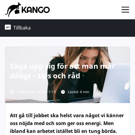
Tillbaka
Säga upp sig för att man mår
dåligt – tips och råd
Publicerat:
2024-11-13
Lästid: 4 min
Att gå till jobbet ska helst vara något vi känner
oss nöjda med och som ger oss energi. Men
ibland kan arbetet istället bli en tung börda.