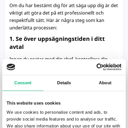
Om du har bestämt dig för att säga upp dig är det
viktigt att göra det på ett professionellt och
respektfullt sätt. Här är några steg som kan
underlätta processen:
1. Se över uppsägningstiden i ditt
avtal
Innan du pratar med din chef, kontrollera din
uppsägningstid. Att ha koll på detta hjälper dig att
planera din övergång bättre och gör det också
lättare att svara på frågor om när du kan lämna
Consent
Details
About
din tjänst.
2. Skriv ett uppsägningsbrev
This website uses cookies
Ett skriftligt uppsägningsbrev är ett krav på de
We use cookies to personalise content and ads, to
provide social media features and to analyse our traffic.
flesta arbetsplatser. Håll brevet kort och sakligt.
We also share information about your use of our site with
Ange din sista arbetsdag, och undvik att gå in på