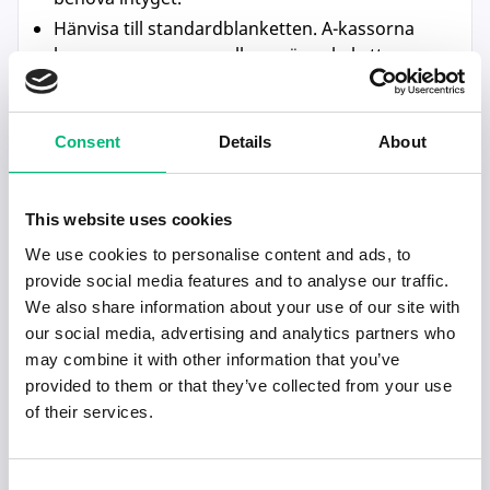
Hänvisa till standardblanketten. A-kassorna
har en gemensam mall som är enkel att
använda. Den finns på Arbetsgivarintyg.nu.
Följ upp. Om arbetsgivaren inte lämnar
intyget i tid, skicka en vänlig påminnelse.
Consent
Details
About
Kontakta facket vid problem. Om din
arbetsgivare vägrar att utfärda intyget kan du
vända dig till ditt fackförbund för hjälp.
This website uses cookies
We use cookies to personalise content and ads, to
provide social media features and to analyse our traffic.
Vad gör man om arbetsgivaren
We also share information about your use of our site with
vägrar?
our social media, advertising and analytics partners who
may combine it with other information that you’ve
Tyvärr händer det ibland att arbetsgivare dröjer
provided to them or that they’ve collected from your use
of their services.
med eller helt undviker att lämna ut
arbetsgivarintyget. Det kan bero på okunskap,
slarv eller ibland rena konflikter. Här är vad du
Consent