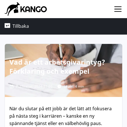
Tillbaka
Vad är ett arbetsgivarintyg?
Förklaring och exempel
Publicerat:
2024-11-20
Lästid: 4 min
När du slutar på ett jobb är det lätt att fokusera
på nästa steg i karriären – kanske en ny
spännande tjänst eller en välbehövlig paus.