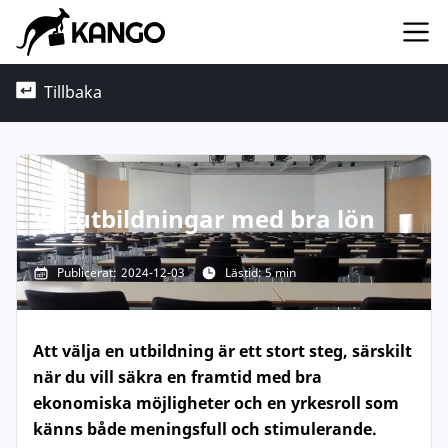
Tillbaka
YH-utbildningar med bra lön
Publicerat:
2024-12-03
Lästid: 5 min
Att välja en utbildning är ett stort steg, särskilt
när du vill säkra en framtid med bra
ekonomiska möjligheter och en yrkesroll som
känns både meningsfull och stimulerande.