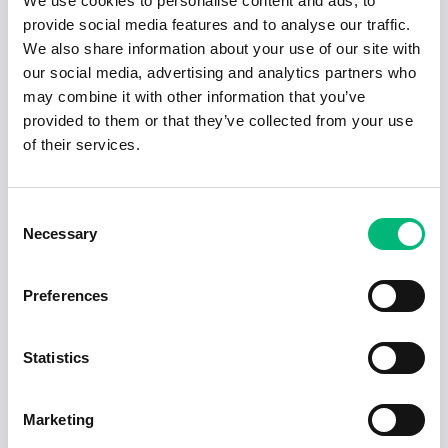
We use cookies to personalise content and ads, to
snabbt vara redo för ett jobb som
provide social media features and to analyse our traffic.
tunneltågförare. I Stockholm erbjuder MTR en
We also share information about your use of our site with
betald utbildning där du får alla nödvändiga
our social media, advertising and analytics partners who
kunskaper för att köra tunnelbana.
may combine it with other information that you’ve
provided to them or that they’ve collected from your use
Arbetet är stabilt och lönen bra. För den som trivs
of their services.
med fasta rutiner och att arbeta i stadens
centrum är detta ett fantastiskt alternativ.
Consent
Necessary
Selection
9. Byggnadsingenjör inom
digitalt byggande
Preferences
Längd:
2 år
Statistics
Lön:
ca 42 000 kr/månad
Digitalt byggande är framtiden inom
Marketing
byggbranschen, och som byggnadsingenjör är du