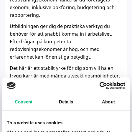
ekonomi, inklusive bokföring, budgetering och
rapportering.
Utbildningen ger dig de praktiska verktyg du
behöver för att snabbt komma in i arbetslivet.
Efterfrågan på kompetenta
redovisningsekonomer är hög, och med
erfarenhet kan lönen stiga betydligt.
Det här är ett stabilt yrke för dig som vill ha en
trygg karriär med många utvecklingsmöjligheter.
8. Tunneltågförare
Consent
Details
About
Längd:
14 veckor
Lön:
ca 35 000 kr/månad
This website uses cookies
Med en kort och intensiv utbildning kan du