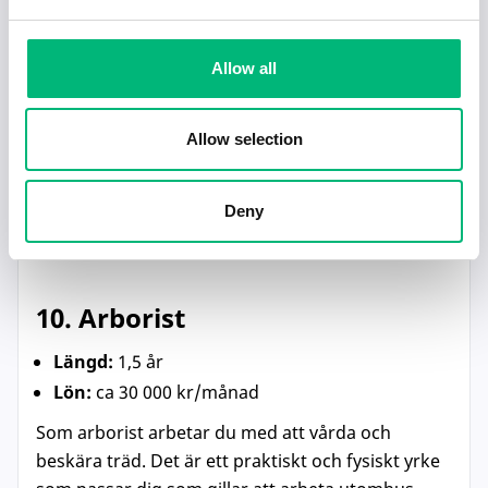
med och leder utvecklingen. Utbildningen
fokuserar på verktyg som BIM (Building
Information Modeling), som används för att
Allow all
designa och övervaka byggprojekt.
Efter examen väntar en bransch med stort behov
Allow selection
av kompetens och goda löneförutsättningar.
Det här är en möjlighet att kombinera teknik och
Deny
kreativitet i ett yrke som gör skillnad.
10. Arborist
Längd:
1,5 år
Lön:
ca 30 000 kr/månad
Som arborist arbetar du med att vårda och
beskära träd. Det är ett praktiskt och fysiskt yrke