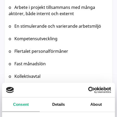
o Arbete i projekt tillsammans med många
aktörer, både internt och externt
o En stimulerande och varierande arbetsmiljö
o Kompetensutveckling
o Flertalet personalförmåner
o Fast månadslön
o Kollektivavtal
KVALIFIKATIONER
Relevant teknisk utbildning motsvarande
civilingenjör eller högskoleingenjör.
Consent
Details
About
Flerårig praktisk arbetslivserfarenhet som