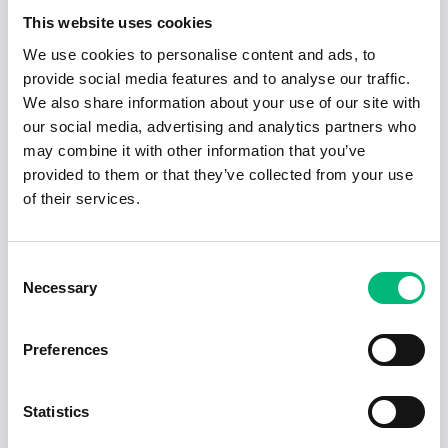
projektledare och-/eller projektör inom
This website uses cookies
anläggnings- eller byggbranschen.
We use cookies to personalise content and ads, to
provide social media features and to analyse our traffic.
God datorvana och goda kunskaper inom
We also share information about your use of our site with
projekteringsprogram och CAD-verktyg.
our social media, advertising and analytics partners who
may combine it with other information that you’ve
Mycket god svenska i både tal och skrift.
provided to them or that they’ve collected from your use
of their services.
Kommunikationsförmåga och teknisk kompetens.
Kännedom om VA-normer, material och
Consent
föreskrifter som exempelvis AMA-anläggning.
Necessary
Selection
Erfarenhet från kommunal VA-försörjning,
modellering, bygg- och anläggningsprojekt,
Preferences
entreprenadupphandlingar enligt LUF och
entreprenadjuridik.
Statistics
B-körkort.