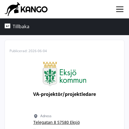
Tillbaka
Publicerad:
2026-06-04
VA-projektör/projektledare
Adress
Telegatan 8 57580 Eksjö