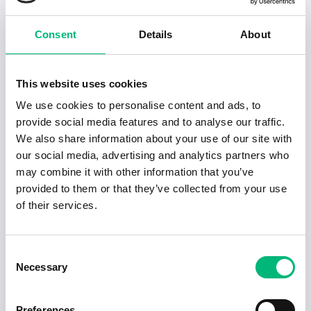
i Eksjö
Consent
Details
About
Fabrikssnickare
Flexibel Personal Höglandet AB
This website uses cookies
Trähussnickare
We use cookies to personalise content and ads, to
EKSJÖHUS AKTIEBOLAG
provide social media features and to analyse our traffic.
We also share information about your use of our site with
VA-projektör/projektledare
our social media, advertising and analytics partners who
EKSJÖ KOMMUN
may combine it with other information that you’ve
provided to them or that they’ve collected from your use
of their services.
Consent
Necessary
Selection
Senaste publiceringarna i Jobbnytt
Preferences