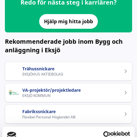
Redo för nästa steg i karriären?
Hjälp mig hitta jobb
Rekommenderade jobb inom Bygg och
anläggning i Eksjö
Trähussnickare
EKSJÖHUS AKTIEBOLAG
VA-projektör/projektledare
EKSJÖ KOMMUN
Fabrikssnickare
Flexibel Personal Höglandet AB
Populära jobb inom Bygg och anläggning