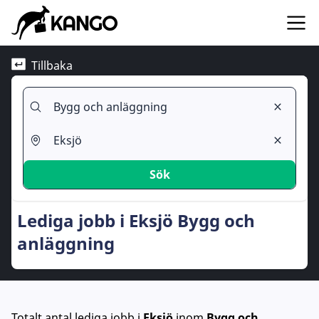
Tillbaka
Sök
Lediga jobb i Eksjö Bygg och
anläggning
Totalt antal lediga jobb
i
Eksjö
inom
Bygg och