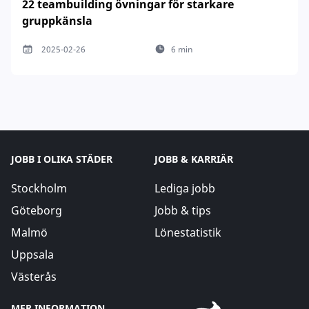
22 teambuilding övningar för starkare
gruppkänsla
2025-02-26
6 min
JOBB I OLIKA STÄDER
JOBB & KARRIÄR
Stockholm
Lediga jobb
Göteborg
Jobb & tips
Malmö
Lönestatistik
Uppsala
Västerås
MER INFORMATION