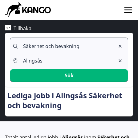
Tillbaka
Sök
Lediga jobb i Alingsås Säkerhet
och bevakning
Totalt antal lediga jobb
i
Alingsås
inom
Säkerhet och