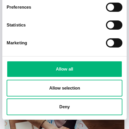
Preferences
Statistics
Marketing
Allow all
Tecken på en dålig chef – och hur du hanterar
det
Allow selection
2025-02-17
4 min
Deny