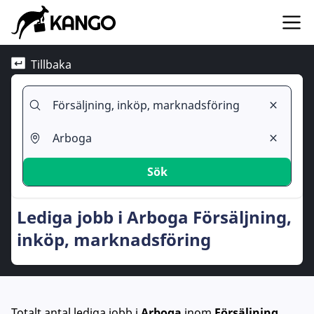
Tillbaka
Sök
Lediga jobb i Arboga Försäljning,
inköp, marknadsföring
Totalt antal lediga jobb
i
Arboga
inom
Försäljning,