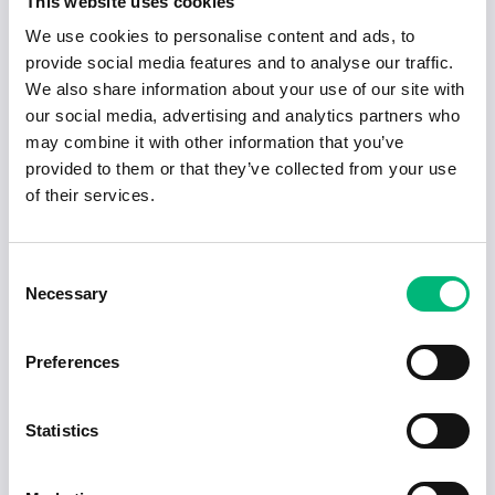
This website uses cookies
marknadsföring i Arboga
We use cookies to personalise content and ads, to
provide social media features and to analyse our traffic.
We also share information about your use of our site with
Butiksmedarbetare, Willys Hemma Arboga
Centrum
our social media, advertising and analytics partners who
WiLLY:S AB
may combine it with other information that you’ve
provided to them or that they’ve collected from your use
Speditionshandläggare utrikes med
of their services.
inriktning import
FÖRSVARSMAKTEN
Consent
Säljare Vilt & Fisk - Arboga / Kungsör /
Necessary
Selection
Köping
Viltbilen & Gläntan AB
Preferences
Butikssäljare
RASTA SVERIGE AB
Statistics
Butikssäljare, Arboga
LIDL SVERIGE KOMMANDITBOLAG