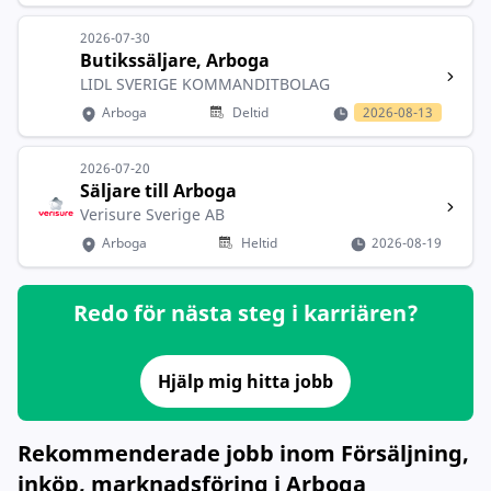
2026-07-30
Butikssäljare, Arboga
LIDL SVERIGE KOMMANDITBOLAG
Arboga
Deltid
2026-08-13
2026-07-20
Säljare till Arboga
Verisure Sverige AB
Arboga
Heltid
2026-08-19
Redo för nästa steg i karriären?
Hjälp mig hitta jobb
Rekommenderade jobb inom Försäljning,
inköp, marknadsföring i Arboga