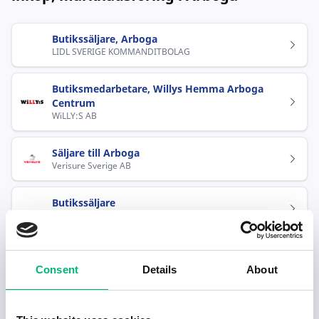
Butikssäljare, Arboga
LIDL SVERIGE KOMMANDITBOLAG
Butiksmedarbetare, Willys Hemma Arboga
Centrum
WiLLY:S AB
Säljare till Arboga
Verisure Sverige AB
Butikssäljare
RASTA SVERIGE AB
Säljare Vilt & Fisk - Arboga / Kungsör /
Köping
Consent
Details
About
Viltbilen & Gläntan AB
Populära jobb inom Försäljning, inköp,