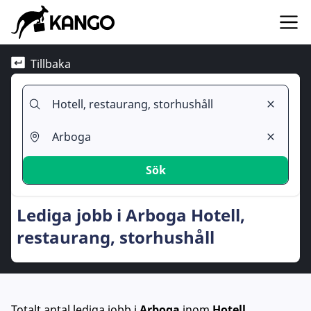
Tillbaka
Sök
Lediga jobb i Arboga Hotell,
restaurang, storhushåll
Totalt antal lediga jobb
i
Arboga
inom
Hotell,