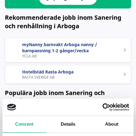
Rekommenderade jobb inom Sanering
och renhållning i Arboga
myNanny barnvakt Arboga nanny /
barnpassning 1-2 gånger/vecka
YCLA AB
Hotellstäd Rasta Arboga
RASTA SVERIGE AB
Populära jobb inom Sanering och
renhållning i Arboga
myNanny barnvakt Arboga nanny /
Consent
Details
About
barnpassning 1-2 gånger/vecka
YCLA AB