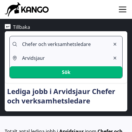
Tillbaka
Sök
Lediga jobb i Arvidsjaur Chefer
och verksamhetsledare
Totalt antal lediga jobb
i
Arvidsjaur
inom
Chefer och