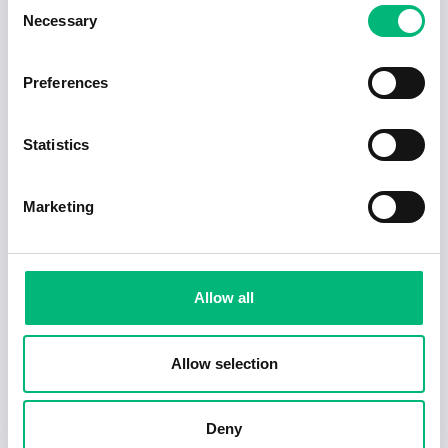
Consent
Necessary
Selection
Jobb för dig som är introvert
Preferences
2025-02-20
5 min
Statistics
Marketing
Allow all
Allow selection
Tecken på en dålig chef – och hur du hanterar
det
Deny