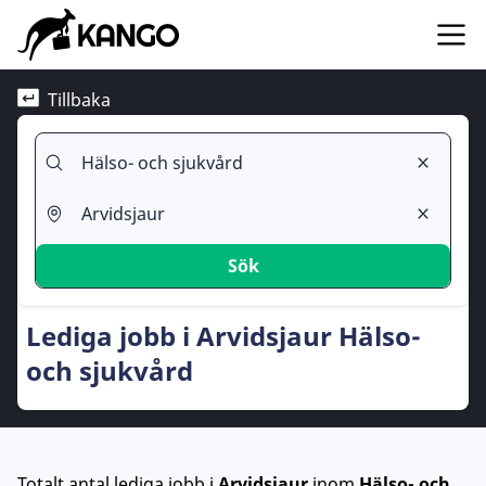
Tillbaka
Sök
Lediga jobb i Arvidsjaur Hälso-
och sjukvård
Totalt antal lediga jobb
i
Arvidsjaur
inom
Hälso- och