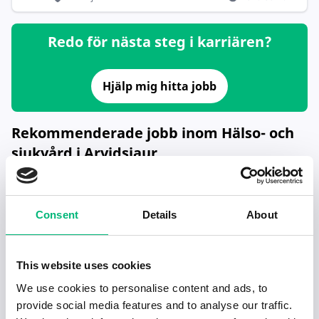
Redo för nästa steg i karriären?
Hjälp mig hitta jobb
Rekommenderade jobb inom Hälso- och
sjukvård i Arvidsjaur
Undersköterska/vårdbiträde till Ekan
ARVIDSJAURS KOMMUN
Consent
Details
About
ST läkare till Arvidsjaurs hälsocentral
REGION NORRBOTTEN
This website uses cookies
We use cookies to personalise content and ads, to
Undersköterska hemtjänsten gr 3
provide social media features and to analyse our traffic.
ARVIDSJAURS KOMMUN