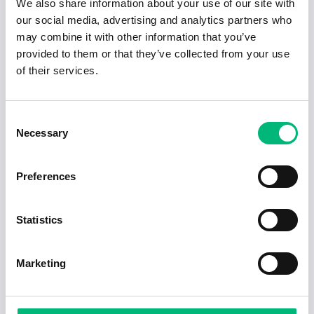
We also share information about your use of our site with
our social media, advertising and analytics partners who
Undersköterska hemtjänsten gr 1
may combine it with other information that you’ve
ARVIDSJAURS KOMMUN
provided to them or that they’ve collected from your use
of their services.
Vikariat undersköterska hemtjänsten gr 5
ARVIDSJAURS KOMMUN
Consent
Populära jobb inom Hälso- och sjukvård i
Necessary
Selection
Arvidsjaur
Preferences
Vikariat undersköterska hemtjänsten gr 1
ARVIDSJAURS KOMMUN
Statistics
Undersköterska hemtjänsten gr 3
Marketing
ARVIDSJAURS KOMMUN
Undersköterska hemtjänsten gr 1