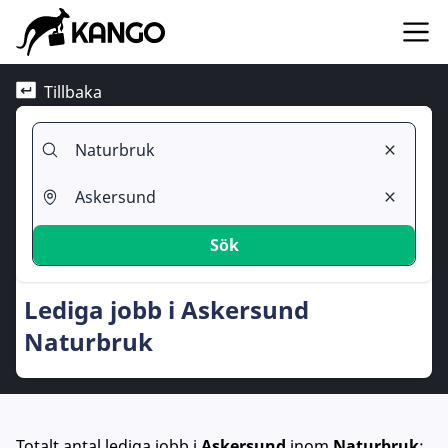
Tillbaka
Sök
Lediga jobb i Askersund
Naturbruk
Totalt antal lediga jobb
i
Askersund
inom
Naturbruk
: