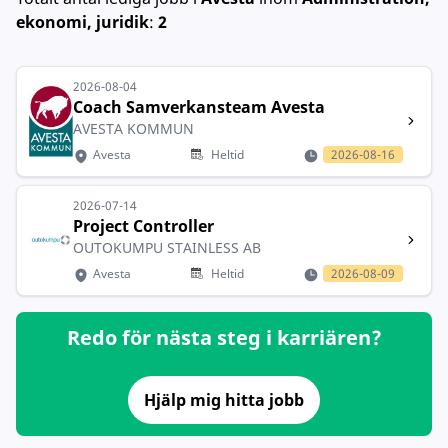
ekonomi, juridik
:
2
2026-08-04
Coach Samverkansteam Avesta
AVESTA KOMMUN
Avesta
Heltid
2026-08-16
2026-07-14
Project Controller
OUTOKUMPU STAINLESS AB
Avesta
Heltid
2026-08-09
Redo för nästa steg i karriären?
Hjälp mig hitta jobb