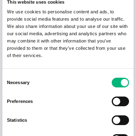
OUTOKUMPU STAINLESS AB
This website uses cookies
We use cookies to personalise content and ads, to
provide social media features and to analyse our traffic.
We also share information about your use of our site with
our social media, advertising and analytics partners who
may combine it with other information that you’ve
provided to them or that they’ve collected from your use
of their services.
Senaste publiceringarna i Jobbnytt
Visa fler artiklar
Consent
Necessary
Selection
Preferences
Statistics