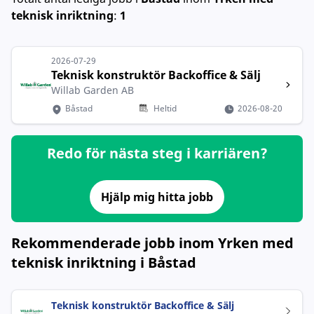
teknisk inriktning
:
1
2026-07-29
Teknisk konstruktör Backoffice & Sälj
Willab Garden AB
Båstad
Heltid
2026-08-20
Redo för nästa steg i karriären?
Hjälp mig hitta jobb
Rekommenderade jobb inom Yrken med
teknisk inriktning i Båstad
Teknisk konstruktör Backoffice & Sälj