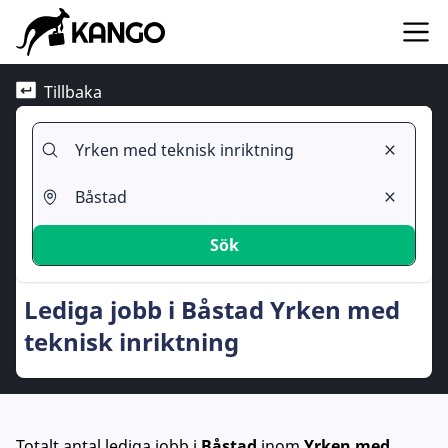
Tillbaka
Sök
Lediga jobb i Båstad Yrken med
teknisk inriktning
Totalt antal lediga jobb
i
Båstad
inom
Yrken med