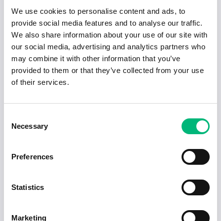
We use cookies to personalise content and ads, to
provide social media features and to analyse our traffic.
We also share information about your use of our site with
our social media, advertising and analytics partners who
may combine it with other information that you’ve
provided to them or that they’ve collected from your use
Senaste publiceringarna i Jobbnytt
of their services.
Visa fler artiklar
Consent
Necessary
Selection
Preferences
Statistics
Marketing