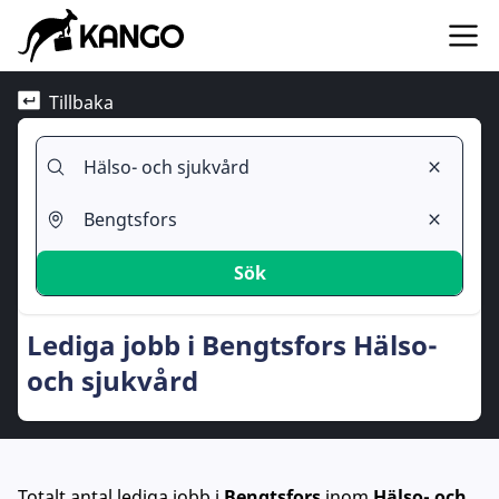
Tillbaka
Sök
Lediga jobb i Bengtsfors Hälso-
och sjukvård
Totalt antal lediga jobb
i
Bengtsfors
inom
Hälso- och