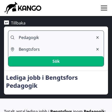
Tillbaka
Sök
Lediga jobb i Bengtsfors
Pedagogik
Totalt antal lediga jobb
i
Bengtsfors
inom
Pedagogik
: