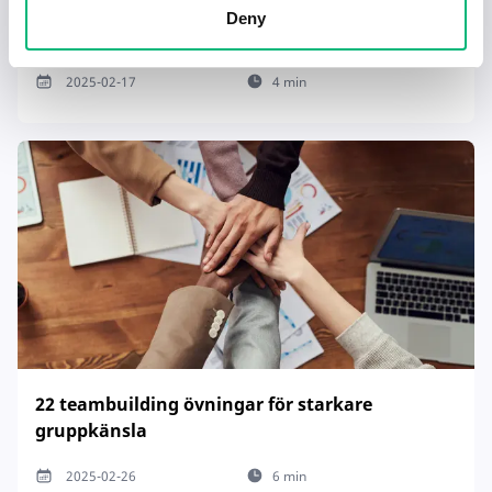
Tecken på en dålig chef – och hur du hanterar
Deny
det
2025-02-17
4 min
22 teambuilding övningar för starkare
gruppkänsla
2025-02-26
6 min