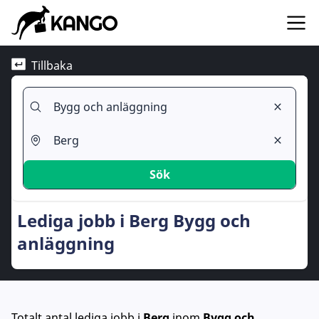
Tillbaka
Sök
Lediga jobb i Berg Bygg och
anläggning
Totalt antal lediga jobb
i
Berg
inom
Bygg och