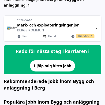
anläggning
:
1
2026-06-10
Mark- och exploateringsingenjör
BERGS KOMMUN
Berg
Heltid
2026-08-16
Redo för nästa steg i karriären?
Hjälp mig hitta jobb
Rekommenderade jobb inom Bygg och
anläggning i Berg
Populära jobb inom Bygg och anläggning