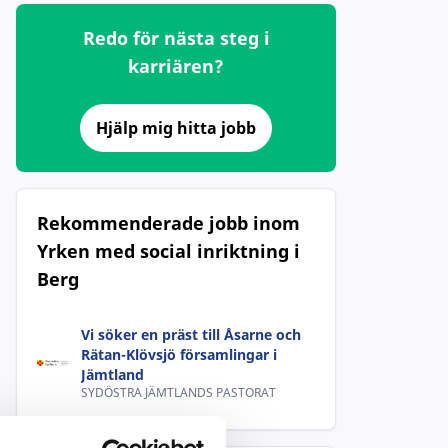
Redo för nästa steg i
karriären?
Hjälp mig hitta jobb
Rekommenderade jobb inom
Yrken med social inriktning i
Berg
Vi söker en präst till Åsarne och
Rätan-Klövsjö församlingar i
Jämtland
SYDÖSTRA JÄMTLANDS PASTORAT