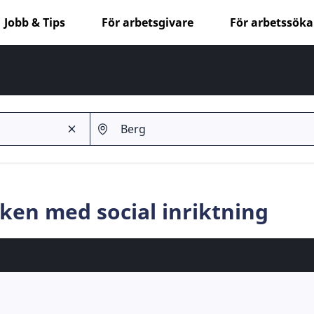
Jobb & Tips
För arbetsgivare
För arbetssök
rken med social inriktning