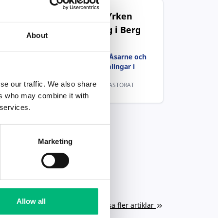
Populära jobb inom Yrken
med social inriktning i Berg
About
Vi söker en präst till Åsarne och
Rätan-Klövsjö församlingar i
Jämtland
se our traffic. We also share
SYDÖSTRA JÄMTLANDS PASTORAT
ers who may combine it with
 services.
Marketing
Allow all
Visa fler artiklar