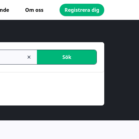
ande
Om oss
Registrera dig
Sök