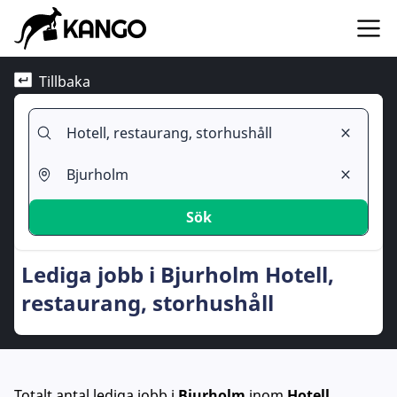
Tillbaka
Sök
Lediga jobb i Bjurholm Hotell,
restaurang, storhushåll
Totalt antal lediga jobb
i
Bjurholm
inom
Hotell,