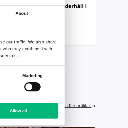
Installation, drift, underhåll i
Bjurholm
About
Drifttekniker
BJURHOLMS KOMMUN
se our traffic. We also share
ers who may combine it with
 services.
Marketing
Visa fler artiklar
Allow all