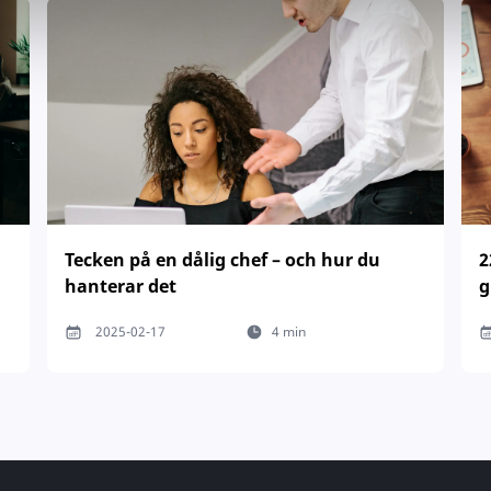
Tecken på en dålig chef – och hur du
2
hanterar det
g
2025-02-17
4 min