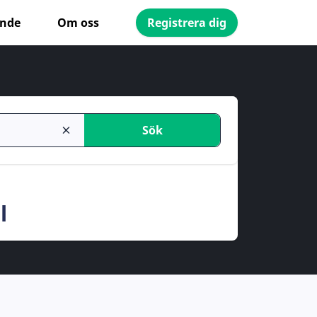
ande
Om oss
Registrera dig
Sök
l