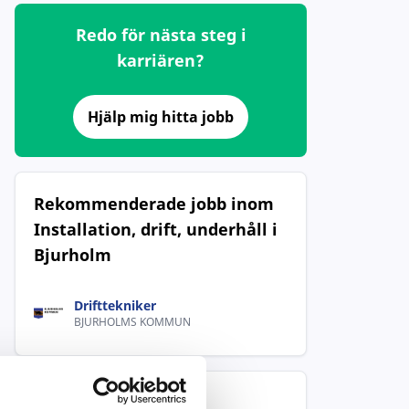
Redo för nästa steg i
karriären?
Hjälp mig hitta jobb
Rekommenderade jobb inom
Installation, drift, underhåll i
Bjurholm
Drifttekniker
BJURHOLMS KOMMUN
Populära jobb inom