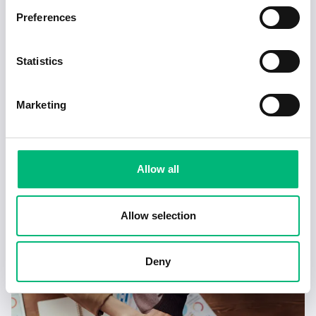
Preferences
Statistics
Marketing
Allow all
Tecken på en dålig chef – och hur du hanterar
det
Allow selection
2025-02-17
4 min
Deny