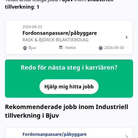
tillverkning
:
1
2026-06-23
Fordonsanpassare/påbyggare
RASK & BJÖRCK BILAKTIEBOLAG
Bjuv
Heltid
2026-09-30
Redo för nästa steg i karriären?
Hjälp mig hitta jobb
Rekommenderade jobb inom Industriell
tillverkning i Bjuv
Fordonsanpassare/påbyggare