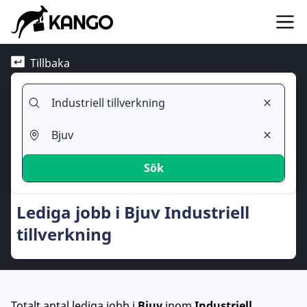
Tillbaka
Sök
Lediga jobb i Bjuv Industriell
tillverkning
Totalt antal lediga jobb
i
Bjuv
inom
Industriell