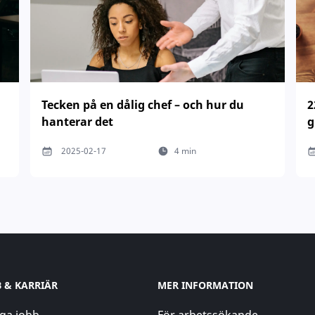
Tecken på en dålig chef – och hur du
2
hanterar det
g
2025-02-17
4 min
B & KARRIÄR
MER INFORMATION