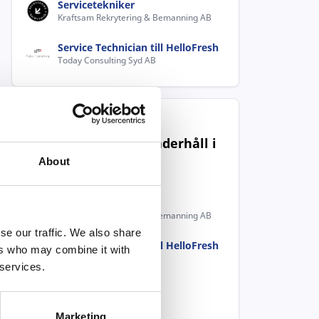
Servicetekniker
Kraftsam Rekrytering & Bemanning AB
Service Technician till HelloFresh
Today Consulting Syd AB
Populära jobb inom
Installation, drift, underhåll i
Bjuv
About
Servicetekniker
Kraftsam Rekrytering & Bemanning AB
se our traffic. We also share
Service Technician till HelloFresh
ers who may combine it with
Today Consulting Syd AB
 services.
Fordonsmekaniker
LH cars & Service AB
Marketing