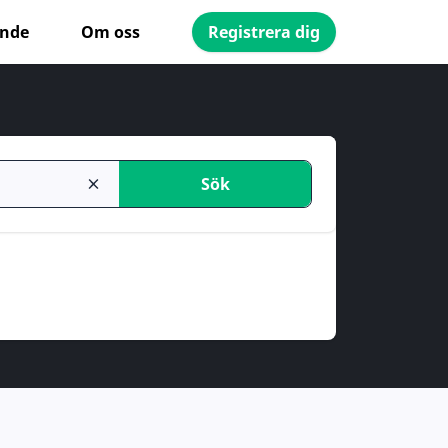
ande
Om oss
Registrera dig
Sök