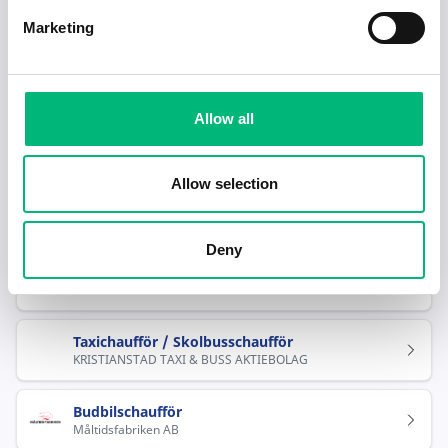
Marketing
Hjälp mig hitta jobb
Rekommenderade jobb inom Transport,
Allow all
distribution, lager i Blekinge län
Allow selection
Skoltaxiförare till Olofström
Telepass AB
Deny
Taxichaufför / Skolbusschaufför
KRISTIANSTAD TAXI & BUSS AKTIEBOLAG
Taxichaufför / Skolbusschaufför
KRISTIANSTAD TAXI & BUSS AKTIEBOLAG
Budbilschaufför
Måltidsfabriken AB