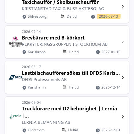
Taxichaufför / Skolbusschaufför
KRISTIANSTAD TAXI & BUSS AKTIEBOLAG
Sölvesborg
Deltid
2026-08-13
2026-07-14
Brevbärare med B-körkort
REKRYTERINGSGRUPPEN I STOCKHOLM AB
Karlskrona
Heltid
2027-01-10
2026-06-17
Lastbilschaufförer sökes till DFDS Karls...
DFDS Professionals AB
Karlshamn
Heltid
2026-12-14
2026-06-04
Truckförare med D2 behörighet | Lernia
|...
LERNIA BEMANNING AB
Olofström
Heltid
2026-12-01