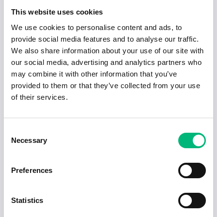
2026-04-30
Skolbusschaufför
This website uses cookies
Kristianstad Taxi & Buss AB
We use cookies to personalise content and ads, to
Sölvesborg
2026-08-30
provide social media features and to analyse our traffic.
We also share information about your use of our site with
our social media, advertising and analytics partners who
2026-04-30
may combine it with other information that you’ve
Chaufförer för sommarvikariat
provided to them or that they’ve collected from your use
DFDS AB
of their services.
Karlshamn
Deltid
2026-10-27
2026-04-30
Consent
Chaufför till fjärrkörningar
Necessary
Selection
DFDS AB
Karlshamn
Heltid
2026-10-27
Preferences
1
2
Statistics
Redo för nästa steg i karriären?