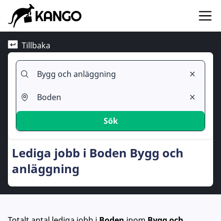
Tillbaka
Sök
Lediga jobb i Boden Bygg och
anläggning
Totalt antal lediga jobb
i
Boden
inom
Bygg och