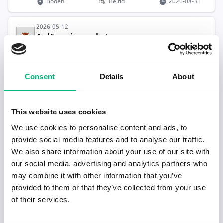
Boden
Heltid
2026-08-31
2026-05-12
Anläggningsarbetare
BODENS KOMMUN
Boden
Heltid
2026-08-31
Consent
Details
About
2026-04-30
Självgående markarbetare till Boden –
st...
This website uses cookies
LEVRA Bemanning AB
We use cookies to personalise content and ads, to
Boden
2026-10-27
provide social media features and to analyse our traffic.
We also share information about your use of our site with
our social media, advertising and analytics partners who
Redo för nästa steg i karriären?
may combine it with other information that you’ve
provided to them or that they’ve collected from your use
of their services.
Hjälp mig hitta jobb