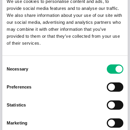
We use cookies to personalise content and ads, to
provide social media features and to analyse our traffic.
Byggarbetare med inriktning mot betong och
We also share information about your use of our site with
armering
our social media, advertising and analytics partners who
GV Stars Bemanning AB
may combine it with other information that you’ve
provided to them or that they’ve collected from your use
Montörer sökes till Hammar Maskin!
of their services.
Nr.1 Personalpartner AB
Arbetsledare till lackavdelningen hos
Consent
Hammar Maskin
Necessary
Selection
NearYou Sverige AB
Vi söker svetsare till Hammar Maskin!
Preferences
Nr.1 Personalpartner AB
Statistics
Lackerare sökes till Hammar Maskin!
Nr.1 Personalpartner AB
Marketing