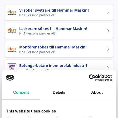
Vi söker svetsare till Hammar Maskin!
Nr.1 Personalpartner AB
Lackerare sökes till Hammar Maskin!
Nr.1 Personalpartner AB
Montörer sökes till Hammar Maskin!
Nr.1 Personalpartner AB
Betongarbetare inom prefabindustri!
TopWork Sverige AB
Arbetsledare till lackavdelningen hos
Hammar Maskin
Consent
Details
About
NearYou Sverige AB
Populära jobb inom Industriell
This website uses cookies
tillverkning i Bollebygd