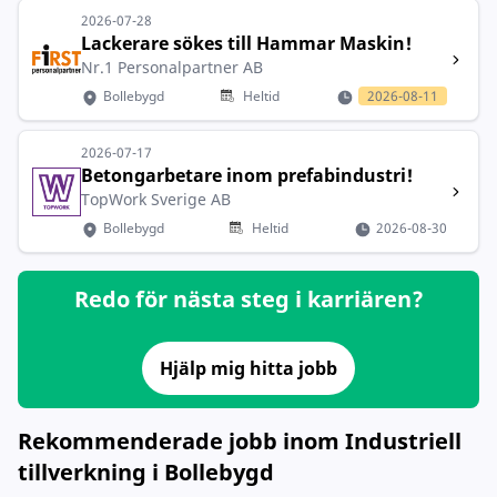
2026-07-28
Lackerare sökes till Hammar Maskin!
Nr.1 Personalpartner AB
Bollebygd
Heltid
2026-08-11
2026-07-17
Betongarbetare inom prefabindustri!
TopWork Sverige AB
Bollebygd
Heltid
2026-08-30
Redo för nästa steg i karriären?
Hjälp mig hitta jobb
Rekommenderade jobb inom Industriell
tillverkning i Bollebygd