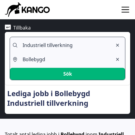
Tillbaka
Sök
Lediga jobb i Bollebygd
Industriell tillverkning
Totalt antal lediga jobb
i
Bollebygd
inom
Industriell