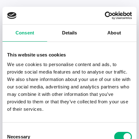
Senaste publiceringarna i Jobbnytt
Consent
Details
About
Visa fler artiklar
This website uses cookies
We use cookies to personalise content and ads, to
provide social media features and to analyse our traffic.
We also share information about your use of our site with
our social media, advertising and analytics partners who
may combine it with other information that you’ve
provided to them or that they’ve collected from your use
of their services.
Consent
Necessary
Jobb för dig som är introvert
Selection