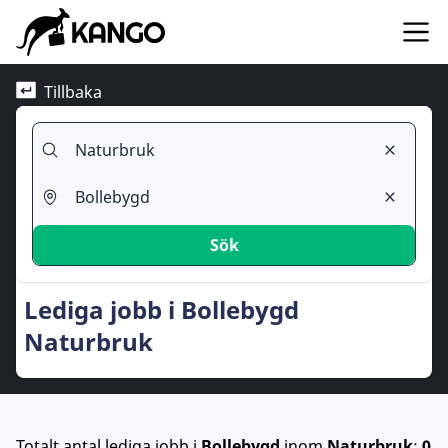
Tillbaka
Sök
Lediga jobb i Bollebygd
Naturbruk
Totalt antal lediga jobb
i
Bollebygd
inom
Naturbruk
:
0