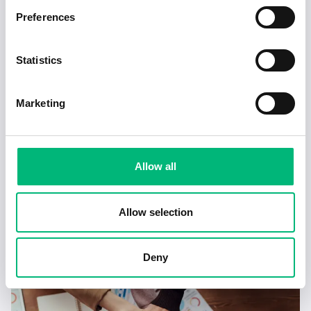
Preferences
Statistics
Marketing
Allow all
Tecken på en dålig chef – och hur du hanterar
det
Allow selection
2025-02-17
4 min
Deny