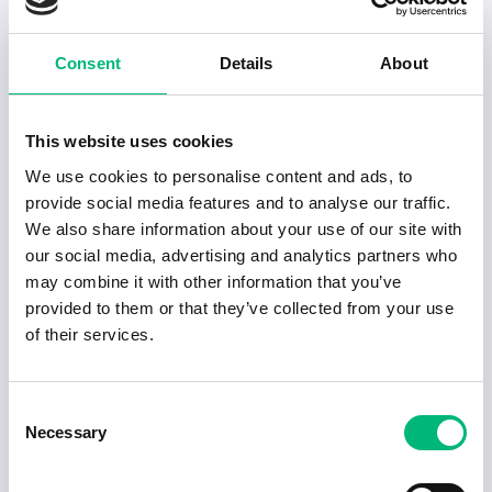
2026-07-02
Kvalitetsansvarig - EL | Bravida | Borlä...
Consent
Details
About
LERNIA BEMANNING AB
Borlänge
Heltid
2026-12-13
This website uses cookies
2026-06-30
Revisor till DalRev
We use cookies to personalise content and ads, to
Lundin & Boström HR AB
provide social media features and to analyse our traffic.
Borlänge
Heltid
2026-08-09
We also share information about your use of our site with
our social media, advertising and analytics partners who
may combine it with other information that you’ve
2026-06-30
Revisorsassistent till DalRev
provided to them or that they’ve collected from your use
Lundin & Boström HR AB
of their services.
Borlänge
Heltid
2026-08-09
Consent
2026-06-17
Necessary
Kundkommunikatör till Borlänge
Selection
COOR SERVICE MANAGEMENT AKTIEBOLAG
Borlänge
Heltid
2026-09-30