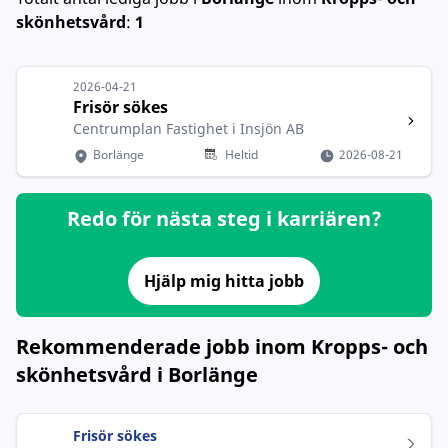
skönhetsvård
:
1
2026-04-21
Frisör sökes
Centrumplan Fastighet i Insjön AB
Borlänge
Heltid
2026-08-21
Redo för nästa steg i karriären?
Hjälp mig hitta jobb
Rekommenderade jobb inom Kropps- och
skönhetsvård i Borlänge
Frisör sökes