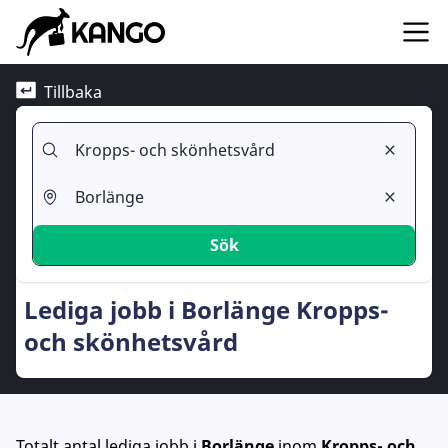
Tillbaka
Sök
Lediga jobb i Borlänge Kropps-
och skönhetsvård
Totalt antal lediga jobb
i
Borlänge
inom
Kropps- och