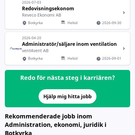
2026-07-03
Redovisningsekonom
Reveco Ekonomi AB
Botkyrka
Heltid
2026-09-30
2026-04-20
Administratör/säljare inom ventilation
vent4vent AB
Botkyrka
Heltid
2026-09-01
Redo för nästa steg i karriären?
Hjälp mig hitta jobb
Rekommenderade jobb inom
Administration, ekonomi, juridik i
Botkyrka