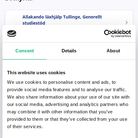
Allakando läxhjälp Tullinge, Generellt
studiestöd
Allakando AB
Administratör till Tunängens vård -och
omsorgsboende
Consent
Details
About
BOTKYRKA KOMMUN
Allakando läxhjälp, Tumba, privatlärare,
This website uses cookies
Engelska
We use cookies to personalise content and ads, to
Allakando AB
provide social media features and to analyse our traffic.
We also share information about your use of our site with
Uthyrningssamordnare
our social media, advertising and analytics partners who
LOTUS MASKIN & TRANSPORT AB
may combine it with other information that you’ve
provided to them or that they’ve collected from your use
Kansliadministratör till anstalten Asptuna
of their services.
KRIMINALVÅRDEN