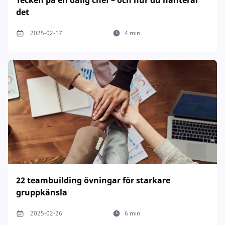
Tecken på en dålig chef – och hur du hanterar
det
2025-02-17
4 min
22 teambuilding övningar för starkare
gruppkänsla
2025-02-26
6 min