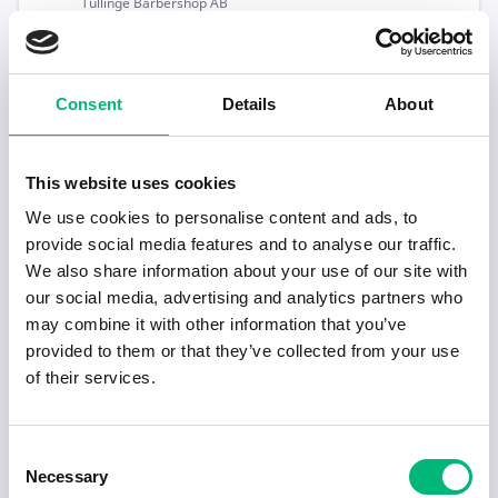
Tullinge Barbershop AB
Populära jobb inom Kropps- och
skönhetsvård i Botkyrka
Consent
Details
About
Barberare sökes till The Chairman Barber i
Vasastan
This website uses cookies
Ghasemi Barber AB
We use cookies to personalise content and ads, to
provide social media features and to analyse our traffic.
Medicinsk fotterapeut sökes deltid Tumba
We also share information about your use of our site with
Fotvård och Hudvård Oley Beauty AB
our social media, advertising and analytics partners who
may combine it with other information that you’ve
Herrfrisör sökes
provided to them or that they’ve collected from your use
Tullinge Barbershop AB
of their services.
Consent
Necessary
Selection