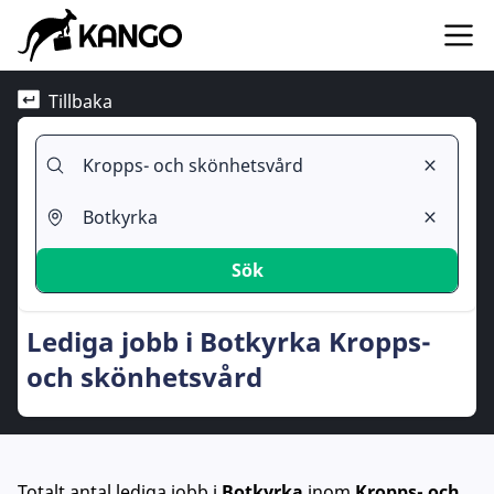
Tillbaka
Sök
Lediga jobb i Botkyrka Kropps-
och skönhetsvård
Totalt antal lediga jobb
i
Botkyrka
inom
Kropps- och